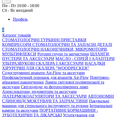
Пн - Пт 10:00 - 18:00
Сб - Вс вихідний
Профіль
0
Каталог товарів
СТОМАТОЛОГІЧНІ ТУРБІННІ ПРИСТАВКИ
КОМПРЕСОРИ СТОМАТОЛОГІЧНІ ТА ЗАПАСНІ ДЕТАЛІ
СТОМАТОЛОГІЧНІ НАКОНЕЧНИКИ, МІКРОМОТОРИ,
МУЛЬТИФЛЕКСИ
Роторні групи та запчастини
ШЛАНГИ,
ПУСТЕРИ ТА АКСЕСУАРИ
МАСЛО - СПРЕЙ І АДАПТЕРИ
УЛЬТРАЗВУКОВІ СКАЛЕРА І АКСЕСУАРИ
НАСАДКИ
ХІРУРГІЧНІ ДЛЯ СКАЛЕРА "WOODPECKER"
Содоструминні апарати Air-Flow та аксесуари
Профілактичний порошок для апаратів Air-Flow
Повітряно-
абразивні наконечники
Лампи світлової полімеризації та
аксесуари
Світлодіоди до фотополімерних ламп
Апекслокатори, ендомотори та аксесуари
ДІАТЕРМОКОАГУЛЯТОРИ ТА АКСЕСУАРИ
АВТОНОМНІ
СЛИНОВІДСМОКТУВАЧІ ТА ЗАПЧАСТИНИ
Пакувальні
машини для стерильного інструменту та рулони
Інтраоральні
камери та аксесуари
ПОРТАТИВНІ БОРМАШИНИ -
ЗУБОТЕХНІЧНІ ТА ЛІКАРСЬКІ
Устаткування для