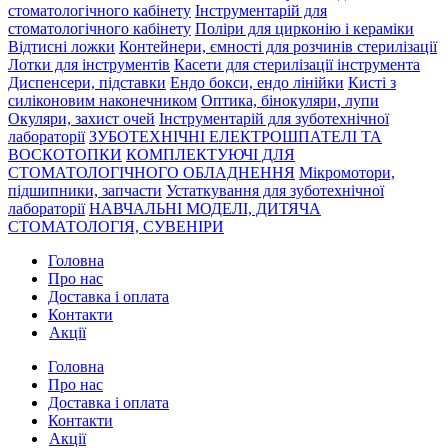
стоматологічного кабінету
Інструментарій для
стоматологічного кабінету
Поліри для цирконію і кераміки
Відтисні ложки
Контейнери, ємності для розчинів стерилізації
Лотки для інструментів
Касети для стерилізації інструмента
Диспенсери, підставки
Ендо бокси, ендо лінійки
Кисті з
силіконовим наконечником
Оптика, бінокуляри, лупи
Окуляри, захист очей
Інструментарій для зуботехнічної
лабораторії
ЗУБОТЕХНІЧНІ ЕЛЕКТРОШПАТЕЛІ ТА
ВОСКОТОПКИ
КОМПЛЕКТУЮЧІ ДЛЯ
СТОМАТОЛОГІЧНОГО ОБЛАДНЕННЯ
Мікромотори,
підшипники, запчасти
Устаткування для зуботехнічної
лабораторії
НАВЧАЛЬНІ МОДЕЛІ, ДИТЯЧА
СТОМАТОЛОГІЯ, СУВЕНІРИ
Головна
Про нас
Доставка і оплата
Контакти
Акції
Головна
Про нас
Доставка і оплата
Контакти
Акції