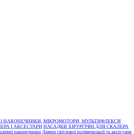
І НАКОНЕЧНИКИ, МІКРОМОТОРИ, МУЛЬТИФЛЕКСИ
ЕРА І АКСЕСУАРИ
НАСАДКИ ХІРУРГІЧНІ ДЛЯ СКАЛЕРА
азивні наконечники
Лампи світлової полімеризації та аксесуари