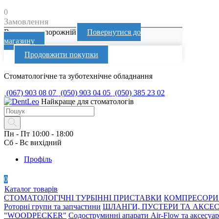
0
Замовлення
Ваш кошик порожній
Повернутися до
магазину
Продовжити покупки
Перейти
Стоматологічне та зуботехнічне обладнання
до
(067) 903 08 07
(050) 903 04 05
(050) 385 23 02
вмісту
Найкраще для стоматологів
Products
search
Пн - Пт 10:00 - 18:00
Сб - Вс вихідний
Профіль
0
Каталог товарів
СТОМАТОЛОГІЧНІ ТУРБІННІ ПРИСТАВКИ
КОМПРЕСОРИ 
Роторні групи та запчастини
ШЛАНГИ, ПУСТЕРИ ТА АКСЕ
"WOODPECKER"
Содоструминні апарати Air-Flow та аксесуа