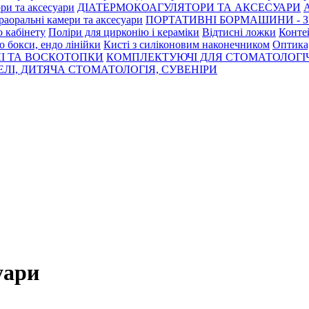
ри та аксесуари
ДІАТЕРМОКОАГУЛЯТОРИ ТА АКСЕСУАРИ
раоральні камери та аксесуари
ПОРТАТИВНІ БОРМАШИНИ - З
о кабінету
Поліри для цирконію і кераміки
Відтисні ложки
Контей
о бокси, ендо лінійки
Кисті з силіконовим наконечником
Оптика,
І ТА ВОСКОТОПКИ
КОМПЛЕКТУЮЧІ ДЛЯ СТОМАТОЛОГІ
ЛІ, ДИТЯЧА СТОМАТОЛОГІЯ, СУВЕНІРИ
уари