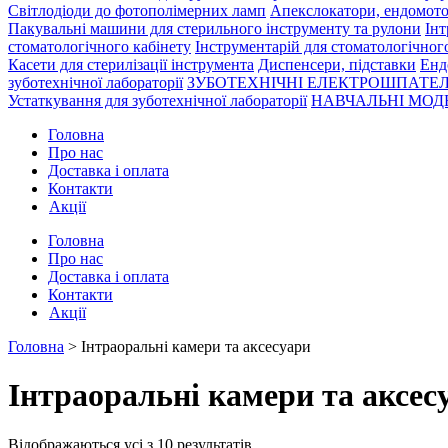
Світлодіоди до фотополімерних ламп
Апекслокатори, ендомото
Пакувальні машини для стерильного інструменту та рулони
Інт
стоматологічного кабінету
Інструментарій для стоматологічног
Касети для стерилізації інструмента
Диспенсери, підставки
Енд
зуботехнічної лабораторії
ЗУБОТЕХНІЧНІ ЕЛЕКТРОШПАТЕЛ
Устаткування для зуботехнічної лабораторії
НАВЧАЛЬНІ МОДЕ
Головна
Про нас
Доставка і оплата
Контакти
Акції
Головна
Про нас
Доставка і оплата
Контакти
Акції
Головна
> Інтраоральні камери та аксесуари
Інтраоральні камери та аксес
Відображаються усі з 10 результатів