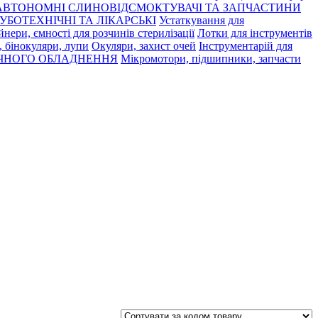
АВТОНОМНІ СЛИНОВІДСМОКТУВАЧІ ТА ЗАПЧАСТИНИ
УБОТЕХНІЧНІ ТА ЛІКАРСЬКІ
Устаткування для
нери, ємності для розчинів стерилізації
Лотки для інструментів
 бінокуляри, лупи
Окуляри, захист очей
Інструментарій для
ЧНОГО ОБЛАДНЕННЯ
Мікромотори, підшипники, запчасти