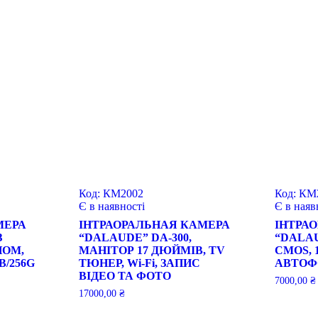
Код:
КМ2002
Код:
КМ
Є в наявності
Є в наяв
МЕРА
ІНТРАОРАЛЬНАЯ КАМЕРА
ІНТРА
З
“DALAUDE” DA-300,
“DALAUD
НОМ,
МАНІТОР 17 ДЮЙМІВ, TV
CMOS, 1
B/256G
ТЮНЕР, Wi-Fi, ЗАПИС
АВТОФО
ВІДЕО ТА ФОТО
7000,00
₴
17000,00
₴