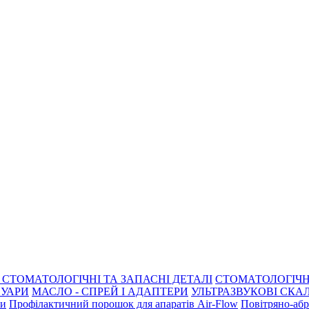
СТОМАТОЛОГІЧНІ ТА ЗАПАСНІ ДЕТАЛІ
СТОМАТОЛОГІЧН
СУАРИ
МАСЛО - СПРЕЙ І АДАПТЕРИ
УЛЬТРАЗВУКОВІ СКАЛ
ри
Профілактичний порошок для апаратів Air-Flow
Повітряно-абр