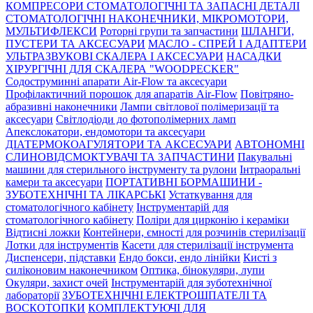
КОМПРЕСОРИ СТОМАТОЛОГІЧНІ ТА ЗАПАСНІ ДЕТАЛІ
СТОМАТОЛОГІЧНІ НАКОНЕЧНИКИ, МІКРОМОТОРИ,
МУЛЬТИФЛЕКСИ
Роторні групи та запчастини
ШЛАНГИ,
ПУСТЕРИ ТА АКСЕСУАРИ
МАСЛО - СПРЕЙ І АДАПТЕРИ
УЛЬТРАЗВУКОВІ СКАЛЕРА І АКСЕСУАРИ
НАСАДКИ
ХІРУРГІЧНІ ДЛЯ СКАЛЕРА "WOODPECKER"
Содоструминні апарати Air-Flow та аксесуари
Профілактичний порошок для апаратів Air-Flow
Повітряно-
абразивні наконечники
Лампи світлової полімеризації та
аксесуари
Світлодіоди до фотополімерних ламп
Апекслокатори, ендомотори та аксесуари
ДІАТЕРМОКОАГУЛЯТОРИ ТА АКСЕСУАРИ
АВТОНОМНІ
СЛИНОВІДСМОКТУВАЧІ ТА ЗАПЧАСТИНИ
Пакувальні
машини для стерильного інструменту та рулони
Інтраоральні
камери та аксесуари
ПОРТАТИВНІ БОРМАШИНИ -
ЗУБОТЕХНІЧНІ ТА ЛІКАРСЬКІ
Устаткування для
стоматологічного кабінету
Інструментарій для
стоматологічного кабінету
Поліри для цирконію і кераміки
Відтисні ложки
Контейнери, ємності для розчинів стерилізації
Лотки для інструментів
Касети для стерилізації інструмента
Диспенсери, підставки
Ендо бокси, ендо лінійки
Кисті з
силіконовим наконечником
Оптика, бінокуляри, лупи
Окуляри, захист очей
Інструментарій для зуботехнічної
лабораторії
ЗУБОТЕХНІЧНІ ЕЛЕКТРОШПАТЕЛІ ТА
ВОСКОТОПКИ
КОМПЛЕКТУЮЧІ ДЛЯ