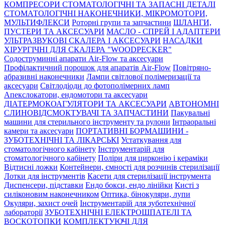
КОМПРЕСОРИ СТОМАТОЛОГІЧНІ ТА ЗАПАСНІ ДЕТАЛІ
СТОМАТОЛОГІЧНІ НАКОНЕЧНИКИ, МІКРОМОТОРИ,
МУЛЬТИФЛЕКСИ
Роторні групи та запчастини
ШЛАНГИ,
ПУСТЕРИ ТА АКСЕСУАРИ
МАСЛО - СПРЕЙ І АДАПТЕРИ
УЛЬТРАЗВУКОВІ СКАЛЕРА І АКСЕСУАРИ
НАСАДКИ
ХІРУРГІЧНІ ДЛЯ СКАЛЕРА "WOODPECKER"
Содоструминні апарати Air-Flow та аксесуари
Профілактичний порошок для апаратів Air-Flow
Повітряно-
абразивні наконечники
Лампи світлової полімеризації та
аксесуари
Світлодіоди до фотополімерних ламп
Апекслокатори, ендомотори та аксесуари
ДІАТЕРМОКОАГУЛЯТОРИ ТА АКСЕСУАРИ
АВТОНОМНІ
СЛИНОВІДСМОКТУВАЧІ ТА ЗАПЧАСТИНИ
Пакувальні
машини для стерильного інструменту та рулони
Інтраоральні
камери та аксесуари
ПОРТАТИВНІ БОРМАШИНИ -
ЗУБОТЕХНІЧНІ ТА ЛІКАРСЬКІ
Устаткування для
стоматологічного кабінету
Інструментарій для
стоматологічного кабінету
Поліри для цирконію і кераміки
Відтисні ложки
Контейнери, ємності для розчинів стерилізації
Лотки для інструментів
Касети для стерилізації інструмента
Диспенсери, підставки
Ендо бокси, ендо лінійки
Кисті з
силіконовим наконечником
Оптика, бінокуляри, лупи
Окуляри, захист очей
Інструментарій для зуботехнічної
лабораторії
ЗУБОТЕХНІЧНІ ЕЛЕКТРОШПАТЕЛІ ТА
ВОСКОТОПКИ
КОМПЛЕКТУЮЧІ ДЛЯ