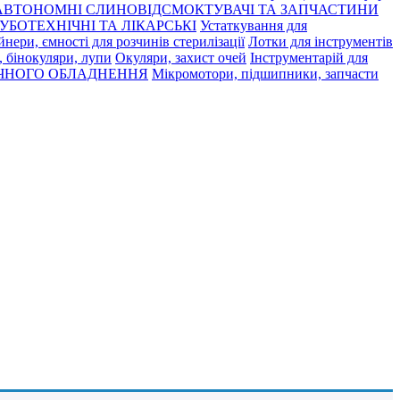
АВТОНОМНІ СЛИНОВІДСМОКТУВАЧІ ТА ЗАПЧАСТИНИ
УБОТЕХНІЧНІ ТА ЛІКАРСЬКІ
Устаткування для
нери, ємності для розчинів стерилізації
Лотки для інструментів
 бінокуляри, лупи
Окуляри, захист очей
Інструментарій для
ЧНОГО ОБЛАДНЕННЯ
Мікромотори, підшипники, запчасти