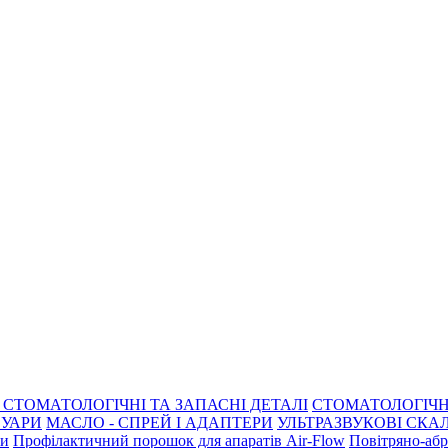
СТОМАТОЛОГІЧНІ ТА ЗАПАСНІ ДЕТАЛІ
СТОМАТОЛОГІЧН
СУАРИ
МАСЛО - СПРЕЙ І АДАПТЕРИ
УЛЬТРАЗВУКОВІ СКАЛ
ри
Профілактичний порошок для апаратів Air-Flow
Повітряно-абр