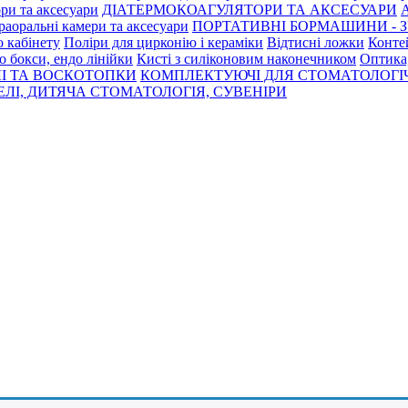
ри та аксесуари
ДІАТЕРМОКОАГУЛЯТОРИ ТА АКСЕСУАРИ
раоральні камери та аксесуари
ПОРТАТИВНІ БОРМАШИНИ - З
о кабінету
Поліри для цирконію і кераміки
Відтисні ложки
Контей
о бокси, ендо лінійки
Кисті з силіконовим наконечником
Оптика,
І ТА ВОСКОТОПКИ
КОМПЛЕКТУЮЧІ ДЛЯ СТОМАТОЛОГІ
ЛІ, ДИТЯЧА СТОМАТОЛОГІЯ, СУВЕНІРИ