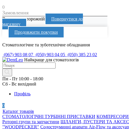
0
Замовлення
Ваш кошик порожній
Повернутися до
магазину
Продовжити покупки
Перейти
Стоматологічне та зуботехнічне обладнання
до
(067) 903 08 07
(050) 903 04 05
(050) 385 23 02
вмісту
Найкраще для стоматологів
Products
search
Пн - Пт 10:00 - 18:00
Сб - Вс вихідний
Профіль
0
Каталог товарів
СТОМАТОЛОГІЧНІ ТУРБІННІ ПРИСТАВКИ
КОМПРЕСОРИ 
Роторні групи та запчастини
ШЛАНГИ, ПУСТЕРИ ТА АКСЕ
"WOODPECKER"
Содоструминні апарати Air-Flow та аксесуа