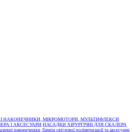
І НАКОНЕЧНИКИ, МІКРОМОТОРИ, МУЛЬТИФЛЕКСИ
ЕРА І АКСЕСУАРИ
НАСАДКИ ХІРУРГІЧНІ ДЛЯ СКАЛЕРА
азивні наконечники
Лампи світлової полімеризації та аксесуари