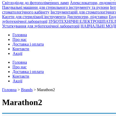
Світлодіоди до фотополімерних ламп
Апекслокатори, ендомото
Пакувальні машини для стерильного інструменту та рулони
Інт
стоматологічного кабінету
Інструментарій для стоматологічног
Касети для стерилізації інструмента
Диспенсери, підставки
Енд
зуботехнічної лабораторії
ЗУБОТЕХНІЧНІ ЕЛЕКТРОШПАТЕЛ
Устаткування для зуботехнічної лабораторії
НАВЧАЛЬНІ МОДЕ
Головна
Про нас
Доставка і оплата
Контакти
Акції
Головна
Про нас
Доставка і оплата
Контакти
Акції
Головна
>
Brands
> Marathon2
Marathon2