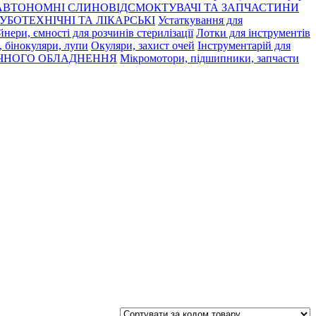
АВТОНОМНІ СЛИНОВІДСМОКТУВАЧІ ТА ЗАПЧАСТИНИ
УБОТЕХНІЧНІ ТА ЛІКАРСЬКІ
Устаткування для
нери, ємності для розчинів стерилізації
Лотки для інструментів
 бінокуляри, лупи
Окуляри, захист очей
Інструментарій для
ЧНОГО ОБЛАДНЕННЯ
Мікромотори, підшипники, запчасти