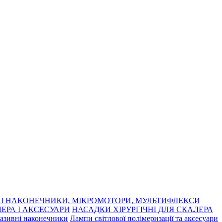
І НАКОНЕЧНИКИ, МІКРОМОТОРИ, МУЛЬТИФЛЕКСИ
ЕРА І АКСЕСУАРИ
НАСАДКИ ХІРУРГІЧНІ ДЛЯ СКАЛЕРА
азивні наконечники
Лампи світлової полімеризації та аксесуари