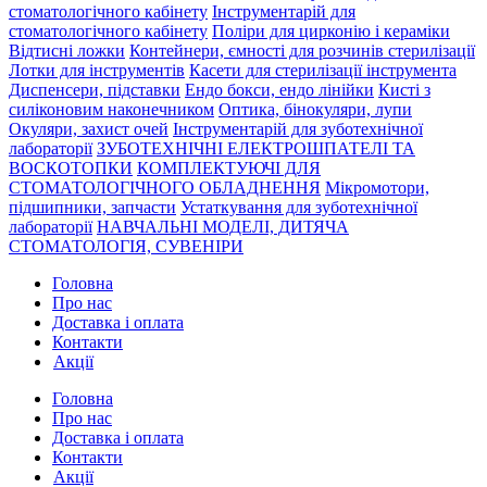
стоматологічного кабінету
Інструментарій для
стоматологічного кабінету
Поліри для цирконію і кераміки
Відтисні ложки
Контейнери, ємності для розчинів стерилізації
Лотки для інструментів
Касети для стерилізації інструмента
Диспенсери, підставки
Ендо бокси, ендо лінійки
Кисті з
силіконовим наконечником
Оптика, бінокуляри, лупи
Окуляри, захист очей
Інструментарій для зуботехнічної
лабораторії
ЗУБОТЕХНІЧНІ ЕЛЕКТРОШПАТЕЛІ ТА
ВОСКОТОПКИ
КОМПЛЕКТУЮЧІ ДЛЯ
СТОМАТОЛОГІЧНОГО ОБЛАДНЕННЯ
Мікромотори,
підшипники, запчасти
Устаткування для зуботехнічної
лабораторії
НАВЧАЛЬНІ МОДЕЛІ, ДИТЯЧА
СТОМАТОЛОГІЯ, СУВЕНІРИ
Головна
Про нас
Доставка і оплата
Контакти
Акції
Головна
Про нас
Доставка і оплата
Контакти
Акції