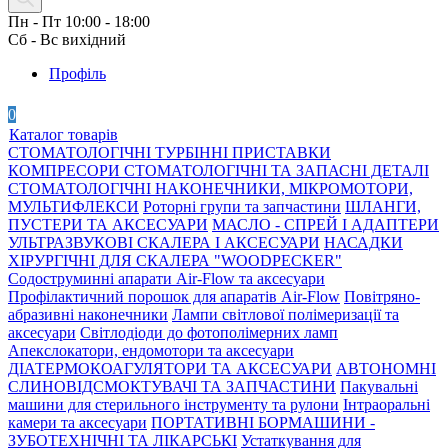
Пн - Пт 10:00 - 18:00
Сб - Вс вихідний
Профіль
0
Каталог товарів
СТОМАТОЛОГІЧНІ ТУРБІННІ ПРИСТАВКИ
КОМПРЕСОРИ СТОМАТОЛОГІЧНІ ТА ЗАПАСНІ ДЕТАЛІ
СТОМАТОЛОГІЧНІ НАКОНЕЧНИКИ, МІКРОМОТОРИ,
МУЛЬТИФЛЕКСИ
Роторні групи та запчастини
ШЛАНГИ,
ПУСТЕРИ ТА АКСЕСУАРИ
МАСЛО - СПРЕЙ І АДАПТЕРИ
УЛЬТРАЗВУКОВІ СКАЛЕРА І АКСЕСУАРИ
НАСАДКИ
ХІРУРГІЧНІ ДЛЯ СКАЛЕРА "WOODPECKER"
Содоструминні апарати Air-Flow та аксесуари
Профілактичний порошок для апаратів Air-Flow
Повітряно-
абразивні наконечники
Лампи світлової полімеризації та
аксесуари
Світлодіоди до фотополімерних ламп
Апекслокатори, ендомотори та аксесуари
ДІАТЕРМОКОАГУЛЯТОРИ ТА АКСЕСУАРИ
АВТОНОМНІ
СЛИНОВІДСМОКТУВАЧІ ТА ЗАПЧАСТИНИ
Пакувальні
машини для стерильного інструменту та рулони
Інтраоральні
камери та аксесуари
ПОРТАТИВНІ БОРМАШИНИ -
ЗУБОТЕХНІЧНІ ТА ЛІКАРСЬКІ
Устаткування для