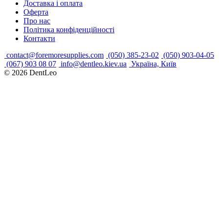
Доставка і оплата
Оферта
Про нас
Політика конфіденційності
Контакти
contact@foremoresupplies.com
(050) 385-23-02
(050) 903-04-05
(067) 903 08 07
info@dentleo.kiev.ua
Україна, Київ
© 2026
DentLeo