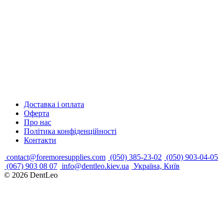
Доставка і оплата
Оферта
Про нас
Політика конфіденційності
Контакти
contact@foremoresupplies.com
(050) 385-23-02
(050) 903-04-05
(067) 903 08 07
info@dentleo.kiev.ua
Україна, Київ
© 2026
DentLeo