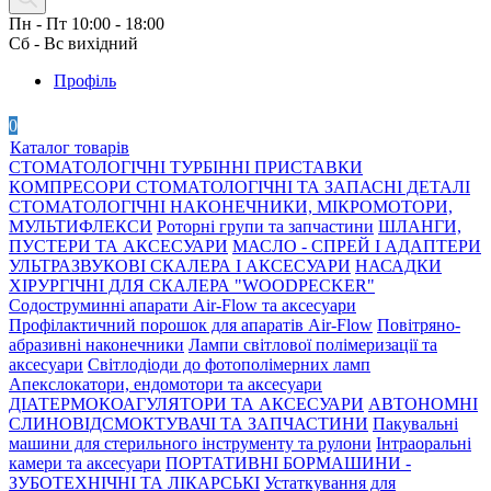
Пн - Пт 10:00 - 18:00
Сб - Вс вихідний
Профіль
0
Каталог товарів
СТОМАТОЛОГІЧНІ ТУРБІННІ ПРИСТАВКИ
КОМПРЕСОРИ СТОМАТОЛОГІЧНІ ТА ЗАПАСНІ ДЕТАЛІ
СТОМАТОЛОГІЧНІ НАКОНЕЧНИКИ, МІКРОМОТОРИ,
МУЛЬТИФЛЕКСИ
Роторні групи та запчастини
ШЛАНГИ,
ПУСТЕРИ ТА АКСЕСУАРИ
МАСЛО - СПРЕЙ І АДАПТЕРИ
УЛЬТРАЗВУКОВІ СКАЛЕРА І АКСЕСУАРИ
НАСАДКИ
ХІРУРГІЧНІ ДЛЯ СКАЛЕРА "WOODPECKER"
Содоструминні апарати Air-Flow та аксесуари
Профілактичний порошок для апаратів Air-Flow
Повітряно-
абразивні наконечники
Лампи світлової полімеризації та
аксесуари
Світлодіоди до фотополімерних ламп
Апекслокатори, ендомотори та аксесуари
ДІАТЕРМОКОАГУЛЯТОРИ ТА АКСЕСУАРИ
АВТОНОМНІ
СЛИНОВІДСМОКТУВАЧІ ТА ЗАПЧАСТИНИ
Пакувальні
машини для стерильного інструменту та рулони
Інтраоральні
камери та аксесуари
ПОРТАТИВНІ БОРМАШИНИ -
ЗУБОТЕХНІЧНІ ТА ЛІКАРСЬКІ
Устаткування для