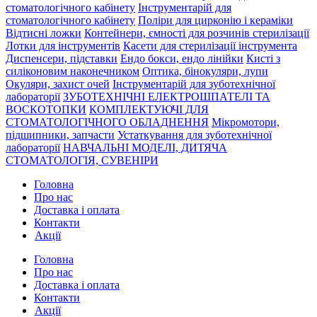
стоматологічного кабінету
Інструментарій для
стоматологічного кабінету
Поліри для цирконію і кераміки
Відтисні ложки
Контейнери, ємності для розчинів стерилізації
Лотки для інструментів
Касети для стерилізації інструмента
Диспенсери, підставки
Ендо бокси, ендо лінійки
Кисті з
силіконовим наконечником
Оптика, бінокуляри, лупи
Окуляри, захист очей
Інструментарій для зуботехнічної
лабораторії
ЗУБОТЕХНІЧНІ ЕЛЕКТРОШПАТЕЛІ ТА
ВОСКОТОПКИ
КОМПЛЕКТУЮЧІ ДЛЯ
СТОМАТОЛОГІЧНОГО ОБЛАДНЕННЯ
Мікромотори,
підшипники, запчасти
Устаткування для зуботехнічної
лабораторії
НАВЧАЛЬНІ МОДЕЛІ, ДИТЯЧА
СТОМАТОЛОГІЯ, СУВЕНІРИ
Головна
Про нас
Доставка і оплата
Контакти
Акції
Головна
Про нас
Доставка і оплата
Контакти
Акції