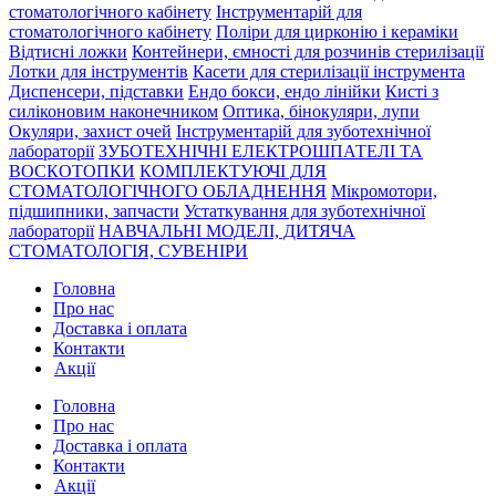
стоматологічного кабінету
Інструментарій для
стоматологічного кабінету
Поліри для цирконію і кераміки
Відтисні ложки
Контейнери, ємності для розчинів стерилізації
Лотки для інструментів
Касети для стерилізації інструмента
Диспенсери, підставки
Ендо бокси, ендо лінійки
Кисті з
силіконовим наконечником
Оптика, бінокуляри, лупи
Окуляри, захист очей
Інструментарій для зуботехнічної
лабораторії
ЗУБОТЕХНІЧНІ ЕЛЕКТРОШПАТЕЛІ ТА
ВОСКОТОПКИ
КОМПЛЕКТУЮЧІ ДЛЯ
СТОМАТОЛОГІЧНОГО ОБЛАДНЕННЯ
Мікромотори,
підшипники, запчасти
Устаткування для зуботехнічної
лабораторії
НАВЧАЛЬНІ МОДЕЛІ, ДИТЯЧА
СТОМАТОЛОГІЯ, СУВЕНІРИ
Головна
Про нас
Доставка і оплата
Контакти
Акції
Головна
Про нас
Доставка і оплата
Контакти
Акції