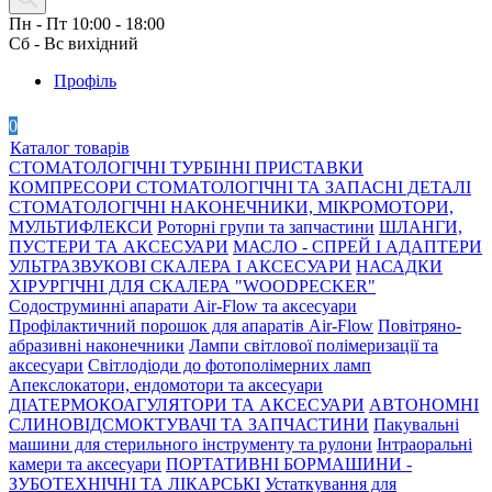
Пн - Пт 10:00 - 18:00
Сб - Вс вихідний
Профіль
0
Каталог товарів
СТОМАТОЛОГІЧНІ ТУРБІННІ ПРИСТАВКИ
КОМПРЕСОРИ СТОМАТОЛОГІЧНІ ТА ЗАПАСНІ ДЕТАЛІ
СТОМАТОЛОГІЧНІ НАКОНЕЧНИКИ, МІКРОМОТОРИ,
МУЛЬТИФЛЕКСИ
Роторні групи та запчастини
ШЛАНГИ,
ПУСТЕРИ ТА АКСЕСУАРИ
МАСЛО - СПРЕЙ І АДАПТЕРИ
УЛЬТРАЗВУКОВІ СКАЛЕРА І АКСЕСУАРИ
НАСАДКИ
ХІРУРГІЧНІ ДЛЯ СКАЛЕРА "WOODPECKER"
Содоструминні апарати Air-Flow та аксесуари
Профілактичний порошок для апаратів Air-Flow
Повітряно-
абразивні наконечники
Лампи світлової полімеризації та
аксесуари
Світлодіоди до фотополімерних ламп
Апекслокатори, ендомотори та аксесуари
ДІАТЕРМОКОАГУЛЯТОРИ ТА АКСЕСУАРИ
АВТОНОМНІ
СЛИНОВІДСМОКТУВАЧІ ТА ЗАПЧАСТИНИ
Пакувальні
машини для стерильного інструменту та рулони
Інтраоральні
камери та аксесуари
ПОРТАТИВНІ БОРМАШИНИ -
ЗУБОТЕХНІЧНІ ТА ЛІКАРСЬКІ
Устаткування для