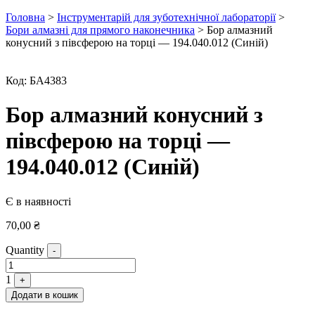
Головна
>
Інструментарій для зуботехнічної лабораторії
>
Бори алмазні для прямого наконечника
> Бор алмазний
конусний з півсферою на торці — 194.040.012 (Синій)
Код:
БА4383
Бор алмазний конусний з
півсферою на торці —
194.040.012 (Синій)
Є в наявності
70,00
₴
Quantity
-
1
+
Додати в кошик