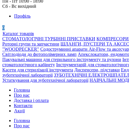
Пн - Пт 10:00 - 18:00
Сб - Вс вихідний
Профіль
0
Каталог товарів
СТОМАТОЛОГІЧНІ ТУРБІННІ ПРИСТАВКИ
КОМПРЕСОРИ 
Роторні групи та запчастини
ШЛАНГИ, ПУСТЕРИ ТА АКСЕ
"WOODPECKER"
Содоструминні апарати Air-Flow та аксесуа
Світлодіоди до фотополімерних ламп
Апекслокатори, ендомото
Пакувальні машини для стерильного інструменту та рулони
Інт
стоматологічного кабінету
Інструментарій для стоматологічног
Касети для стерилізації інструмента
Диспенсери, підставки
Енд
зуботехнічної лабораторії
ЗУБОТЕХНІЧНІ ЕЛЕКТРОШПАТЕЛ
Устаткування для зуботехнічної лабораторії
НАВЧАЛЬНІ МОДЕ
Головна
Про нас
Доставка і оплата
Контакти
Акції
Головна
Про нас