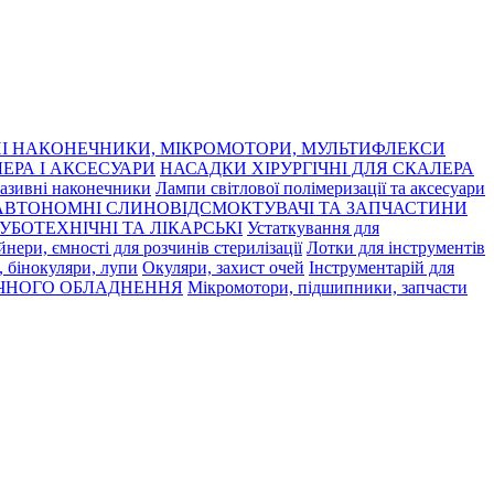
І НАКОНЕЧНИКИ, МІКРОМОТОРИ, МУЛЬТИФЛЕКСИ
ЕРА І АКСЕСУАРИ
НАСАДКИ ХІРУРГІЧНІ ДЛЯ СКАЛЕРА
азивні наконечники
Лампи світлової полімеризації та аксесуари
АВТОНОМНІ СЛИНОВІДСМОКТУВАЧІ ТА ЗАПЧАСТИНИ
УБОТЕХНІЧНІ ТА ЛІКАРСЬКІ
Устаткування для
нери, ємності для розчинів стерилізації
Лотки для інструментів
 бінокуляри, лупи
Окуляри, захист очей
Інструментарій для
ЧНОГО ОБЛАДНЕННЯ
Мікромотори, підшипники, запчасти