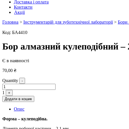
Доставка і оплата
Контакти
Акції
Головна
>
Інструментарій для зуботехнічної лабораторії
>
Бори 
Код:
БА4410
Бор алмазний кулеподібний – 
Є в наявності
70,00
₴
Quantity
-
1
+
Додати в кошик
Опис
Форма – кулеподібна.
Діаметр робочої частини – 2,1 мм.