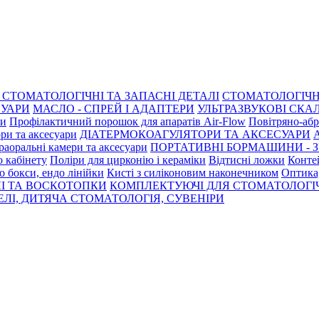
СТОМАТОЛОГІЧНІ ТА ЗАПАСНІ ДЕТАЛІ
СТОМАТОЛОГІЧН
СУАРИ
МАСЛО - СПРЕЙ І АДАПТЕРИ
УЛЬТРАЗВУКОВІ СКАЛ
ри
Профілактичний порошок для апаратів Air-Flow
Повітряно-абр
ри та аксесуари
ДІАТЕРМОКОАГУЛЯТОРИ ТА АКСЕСУАРИ
раоральні камери та аксесуари
ПОРТАТИВНІ БОРМАШИНИ - З
о кабінету
Поліри для цирконію і кераміки
Відтисні ложки
Контей
о бокси, ендо лінійки
Кисті з силіконовим наконечником
Оптика,
І ТА ВОСКОТОПКИ
КОМПЛЕКТУЮЧІ ДЛЯ СТОМАТОЛОГІ
ЛІ, ДИТЯЧА СТОМАТОЛОГІЯ, СУВЕНІРИ