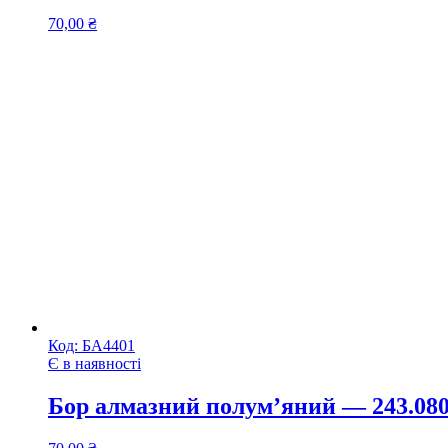
70,00
₴
Код:
БА4401
Є в наявності
Бор алмазний полум’яний — 243.0