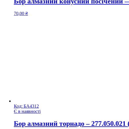
Бор алмазний конусний посічений 
70,00
₴
Код:
БА4312
Є в наявності
Бор алмазний торнадо – 277.050.021