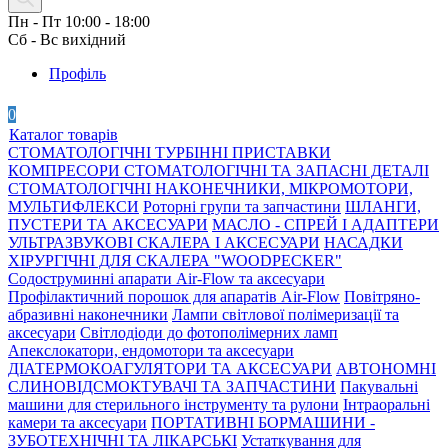
Пн - Пт 10:00 - 18:00
Сб - Вс вихідний
Профіль
0
Каталог товарів
СТОМАТОЛОГІЧНІ ТУРБІННІ ПРИСТАВКИ
КОМПРЕСОРИ СТОМАТОЛОГІЧНІ ТА ЗАПАСНІ ДЕТАЛІ
СТОМАТОЛОГІЧНІ НАКОНЕЧНИКИ, МІКРОМОТОРИ,
МУЛЬТИФЛЕКСИ
Роторні групи та запчастини
ШЛАНГИ,
ПУСТЕРИ ТА АКСЕСУАРИ
МАСЛО - СПРЕЙ І АДАПТЕРИ
УЛЬТРАЗВУКОВІ СКАЛЕРА І АКСЕСУАРИ
НАСАДКИ
ХІРУРГІЧНІ ДЛЯ СКАЛЕРА "WOODPECKER"
Содоструминні апарати Air-Flow та аксесуари
Профілактичний порошок для апаратів Air-Flow
Повітряно-
абразивні наконечники
Лампи світлової полімеризації та
аксесуари
Світлодіоди до фотополімерних ламп
Апекслокатори, ендомотори та аксесуари
ДІАТЕРМОКОАГУЛЯТОРИ ТА АКСЕСУАРИ
АВТОНОМНІ
СЛИНОВІДСМОКТУВАЧІ ТА ЗАПЧАСТИНИ
Пакувальні
машини для стерильного інструменту та рулони
Інтраоральні
камери та аксесуари
ПОРТАТИВНІ БОРМАШИНИ -
ЗУБОТЕХНІЧНІ ТА ЛІКАРСЬКІ
Устаткування для