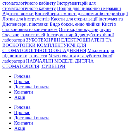
стоматологічного кабінету
Інструментарій для
стоматологічного кабінету
Поліри для цирконію і кераміки
Відтисні ложки
Контейнери, ємності для розчинів стерилізації
Лотки для інструментів
Касети для стерилізації інструмента
Диспенсери, підставки
Ендо бокси, ендо лінійки
Кисті з
силіконовим наконечником
Оптика, бінокуляри, лупи
Окуляри, захист очей
Інструментарій для зуботехнічної
лабораторії
ЗУБОТЕХНІЧНІ ЕЛЕКТРОШПАТЕЛІ ТА
ВОСКОТОПКИ
КОМПЛЕКТУЮЧІ ДЛЯ
СТОМАТОЛОГІЧНОГО ОБЛАДНЕННЯ
Мікромотори,
підшипники, запчасти
Устаткування для зуботехнічної
лабораторії
НАВЧАЛЬНІ МОДЕЛІ, ДИТЯЧА
СТОМАТОЛОГІЯ, СУВЕНІРИ
Головна
Про нас
Доставка і оплата
Контакти
Акції
Головна
Про нас
Доставка і оплата
Контакти
Акції