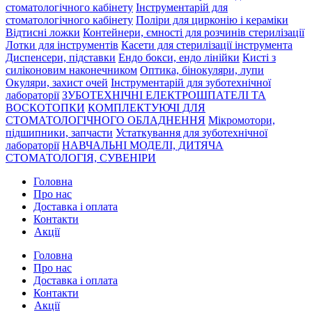
стоматологічного кабінету
Інструментарій для
стоматологічного кабінету
Поліри для цирконію і кераміки
Відтисні ложки
Контейнери, ємності для розчинів стерилізації
Лотки для інструментів
Касети для стерилізації інструмента
Диспенсери, підставки
Ендо бокси, ендо лінійки
Кисті з
силіконовим наконечником
Оптика, бінокуляри, лупи
Окуляри, захист очей
Інструментарій для зуботехнічної
лабораторії
ЗУБОТЕХНІЧНІ ЕЛЕКТРОШПАТЕЛІ ТА
ВОСКОТОПКИ
КОМПЛЕКТУЮЧІ ДЛЯ
СТОМАТОЛОГІЧНОГО ОБЛАДНЕННЯ
Мікромотори,
підшипники, запчасти
Устаткування для зуботехнічної
лабораторії
НАВЧАЛЬНІ МОДЕЛІ, ДИТЯЧА
СТОМАТОЛОГІЯ, СУВЕНІРИ
Головна
Про нас
Доставка і оплата
Контакти
Акції
Головна
Про нас
Доставка і оплата
Контакти
Акції