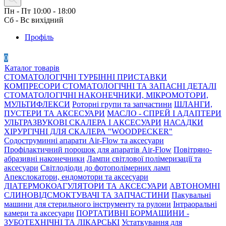
Пн - Пт 10:00 - 18:00
Сб - Вс вихідний
Профіль
0
Каталог товарів
СТОМАТОЛОГІЧНІ ТУРБІННІ ПРИСТАВКИ
КОМПРЕСОРИ СТОМАТОЛОГІЧНІ ТА ЗАПАСНІ ДЕТАЛІ
СТОМАТОЛОГІЧНІ НАКОНЕЧНИКИ, МІКРОМОТОРИ,
МУЛЬТИФЛЕКСИ
Роторні групи та запчастини
ШЛАНГИ,
ПУСТЕРИ ТА АКСЕСУАРИ
МАСЛО - СПРЕЙ І АДАПТЕРИ
УЛЬТРАЗВУКОВІ СКАЛЕРА І АКСЕСУАРИ
НАСАДКИ
ХІРУРГІЧНІ ДЛЯ СКАЛЕРА "WOODPECKER"
Содоструминні апарати Air-Flow та аксесуари
Профілактичний порошок для апаратів Air-Flow
Повітряно-
абразивні наконечники
Лампи світлової полімеризації та
аксесуари
Світлодіоди до фотополімерних ламп
Апекслокатори, ендомотори та аксесуари
ДІАТЕРМОКОАГУЛЯТОРИ ТА АКСЕСУАРИ
АВТОНОМНІ
СЛИНОВІДСМОКТУВАЧІ ТА ЗАПЧАСТИНИ
Пакувальні
машини для стерильного інструменту та рулони
Інтраоральні
камери та аксесуари
ПОРТАТИВНІ БОРМАШИНИ -
ЗУБОТЕХНІЧНІ ТА ЛІКАРСЬКІ
Устаткування для