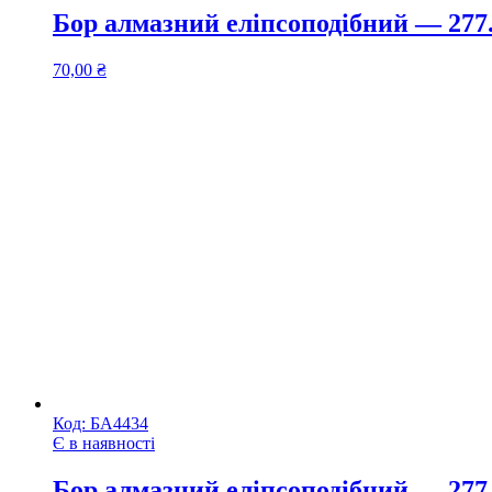
Бор алмазний еліпсоподібний — 27
70,00
₴
Код:
БА4434
Є в наявності
Бор алмазний еліпсоподібний — 277.