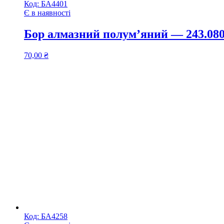
Код:
БА4401
Є в наявності
Бор алмазний полум’яний — 243.0
70,00
₴
Код:
БА4258