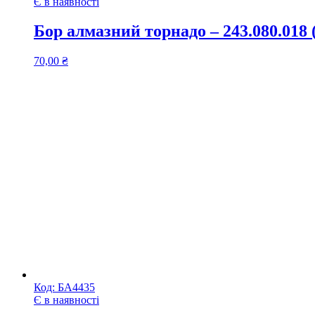
Є в наявності
Бор алмазний торнадо – 243.080.0
70,00
₴
Код:
БА4435
Є в наявності