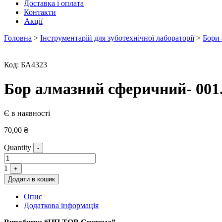
Доставка і оплата
Контакти
Акції
Головна
>
Інструментарій для зуботехнічної лабораторії
>
Бори 
Код:
БА4323
Бор алмазний сферичний- 001.
Є в наявності
70,00
₴
Quantity
-
1
+
Додати в кошик
Опис
Додаткова інформація