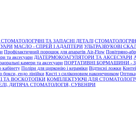
СТОМАТОЛОГІЧНІ ТА ЗАПАСНІ ДЕТАЛІ
СТОМАТОЛОГІЧН
СУАРИ
МАСЛО - СПРЕЙ І АДАПТЕРИ
УЛЬТРАЗВУКОВІ СКАЛ
ри
Профілактичний порошок для апаратів Air-Flow
Повітряно-абр
ри та аксесуари
ДІАТЕРМОКОАГУЛЯТОРИ ТА АКСЕСУАРИ
раоральні камери та аксесуари
ПОРТАТИВНІ БОРМАШИНИ - З
о кабінету
Поліри для цирконію і кераміки
Відтисні ложки
Контей
о бокси, ендо лінійки
Кисті з силіконовим наконечником
Оптика,
І ТА ВОСКОТОПКИ
КОМПЛЕКТУЮЧІ ДЛЯ СТОМАТОЛОГІ
ЛІ, ДИТЯЧА СТОМАТОЛОГІЯ, СУВЕНІРИ