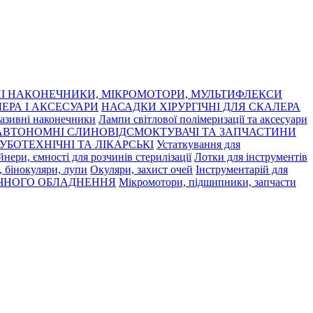
І НАКОНЕЧНИКИ, МІКРОМОТОРИ, МУЛЬТИФЛЕКСИ
ЕРА І АКСЕСУАРИ
НАСАДКИ ХІРУРГІЧНІ ДЛЯ СКАЛЕРА
азивні наконечники
Лампи світлової полімеризації та аксесуари
АВТОНОМНІ СЛИНОВІДСМОКТУВАЧІ ТА ЗАПЧАСТИНИ
УБОТЕХНІЧНІ ТА ЛІКАРСЬКІ
Устаткування для
нери, ємності для розчинів стерилізації
Лотки для інструментів
 бінокуляри, лупи
Окуляри, захист очей
Інструментарій для
ЧНОГО ОБЛАДНЕННЯ
Мікромотори, підшипники, запчасти