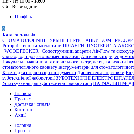
Пн - Пт 10:00 - 18:00
Сб - Вс вихідний
Профіль
0
Каталог товарів
СТОМАТОЛОГІЧНІ ТУРБІННІ ПРИСТАВКИ
КОМПРЕСОРИ 
Роторні групи та запчастини
ШЛАНГИ, ПУСТЕРИ ТА АКСЕ
"WOODPECKER"
Содоструминні апарати Air-Flow та аксесуа
Світлодіоди до фотополімерних ламп
Апекслокатори, ендомото
Пакувальні машини для стерильного інструменту та рулони
Інт
стоматологічного кабінету
Інструментарій для стоматологічног
Касети для стерилізації інструмента
Диспенсери, підставки
Енд
зуботехнічної лабораторії
ЗУБОТЕХНІЧНІ ЕЛЕКТРОШПАТЕЛ
Устаткування для зуботехнічної лабораторії
НАВЧАЛЬНІ МОДЕ
Головна
Про нас
Доставка і оплата
Контакти
Акції
Головна
Про нас