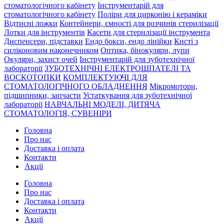
стоматологічного кабінету
Інструментарій для
стоматологічного кабінету
Поліри для цирконію і кераміки
Відтисні ложки
Контейнери, ємності для розчинів стерилізації
Лотки для інструментів
Касети для стерилізації інструмента
Диспенсери, підставки
Ендо бокси, ендо лінійки
Кисті з
силіконовим наконечником
Оптика, бінокуляри, лупи
Окуляри, захист очей
Інструментарій для зуботехнічної
лабораторії
ЗУБОТЕХНІЧНІ ЕЛЕКТРОШПАТЕЛІ ТА
ВОСКОТОПКИ
КОМПЛЕКТУЮЧІ ДЛЯ
СТОМАТОЛОГІЧНОГО ОБЛАДНЕННЯ
Мікромотори,
підшипники, запчасти
Устаткування для зуботехнічної
лабораторії
НАВЧАЛЬНІ МОДЕЛІ, ДИТЯЧА
СТОМАТОЛОГІЯ, СУВЕНІРИ
Головна
Про нас
Доставка і оплата
Контакти
Акції
Головна
Про нас
Доставка і оплата
Контакти
Акції