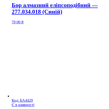
Бор алмазний еліпсоподібний —
277.034.018 (Синій)
70,00
₴
Код:
БА4429
Є в наявності