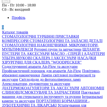
Пн - Пт 10:00 - 18:00
Сб - Вс вихідний
Профіль
0
Каталог товарів
СТОМАТОЛОГІЧНІ ТУРБІННІ ПРИСТАВКИ
КОМПРЕСОРИ СТОМАТОЛОГІЧНІ ТА ЗАПАСНІ ДЕТАЛІ
СТОМАТОЛОГІЧНІ НАКОНЕЧНИКИ, МІКРОМОТОРИ,
МУЛЬТИФЛЕКСИ
Роторні групи та запчастини
ШЛАНГИ,
ПУСТЕРИ ТА АКСЕСУАРИ
МАСЛО - СПРЕЙ І АДАПТЕРИ
УЛЬТРАЗВУКОВІ СКАЛЕРА І АКСЕСУАРИ
НАСАДКИ
ХІРУРГІЧНІ ДЛЯ СКАЛЕРА "WOODPECKER"
Содоструминні апарати Air-Flow та аксесуари
Профілактичний порошок для апаратів Air-Flow
Повітряно-
абразивні наконечники
Лампи світлової полімеризації та
аксесуари
Світлодіоди до фотополімерних ламп
Апекслокатори, ендомотори та аксесуари
ДІАТЕРМОКОАГУЛЯТОРИ ТА АКСЕСУАРИ
АВТОНОМНІ
СЛИНОВІДСМОКТУВАЧІ ТА ЗАПЧАСТИНИ
Пакувальні
машини для стерильного інструменту та рулони
Інтраоральні
камери та аксесуари
ПОРТАТИВНІ БОРМАШИНИ -
ЗУБОТЕХНІЧНІ ТА ЛІКАРСЬКІ
Устаткування для