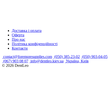
Доставка і оплата
Оферта
Про нас
Політика конфіденційності
Контакти
contact@foremoresupplies.com
(050) 385-23-02
(050) 903-04-05
(067) 903 08 07
info@dentleo.kiev.ua
Україна, Київ
© 2026
DentLeo