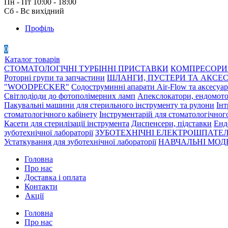
Пн - Пт 10:00 - 18:00
Сб - Вс вихідний
Профіль
0
Каталог товарів
СТОМАТОЛОГІЧНІ ТУРБІННІ ПРИСТАВКИ
КОМПРЕСОРИ 
Роторні групи та запчастини
ШЛАНГИ, ПУСТЕРИ ТА АКСЕ
"WOODPECKER"
Содоструминні апарати Air-Flow та аксесуа
Світлодіоди до фотополімерних ламп
Апекслокатори, ендомото
Пакувальні машини для стерильного інструменту та рулони
Інт
стоматологічного кабінету
Інструментарій для стоматологічног
Касети для стерилізації інструмента
Диспенсери, підставки
Енд
зуботехнічної лабораторії
ЗУБОТЕХНІЧНІ ЕЛЕКТРОШПАТЕЛ
Устаткування для зуботехнічної лабораторії
НАВЧАЛЬНІ МОДЕ
Головна
Про нас
Доставка і оплата
Контакти
Акції
Головна
Про нас