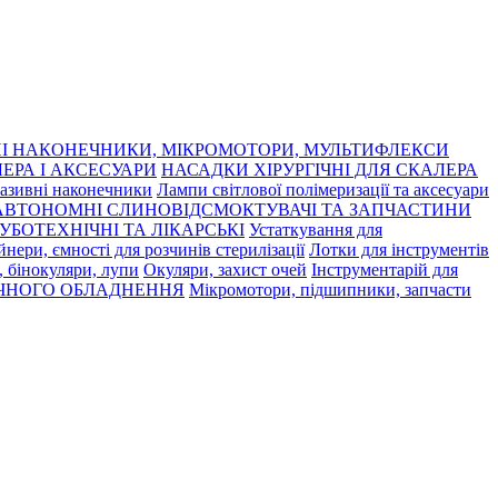
І НАКОНЕЧНИКИ, МІКРОМОТОРИ, МУЛЬТИФЛЕКСИ
ЕРА І АКСЕСУАРИ
НАСАДКИ ХІРУРГІЧНІ ДЛЯ СКАЛЕРА
азивні наконечники
Лампи світлової полімеризації та аксесуари
АВТОНОМНІ СЛИНОВІДСМОКТУВАЧІ ТА ЗАПЧАСТИНИ
УБОТЕХНІЧНІ ТА ЛІКАРСЬКІ
Устаткування для
нери, ємності для розчинів стерилізації
Лотки для інструментів
 бінокуляри, лупи
Окуляри, захист очей
Інструментарій для
ЧНОГО ОБЛАДНЕННЯ
Мікромотори, підшипники, запчасти