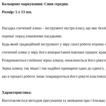
Кольорове маркування: Синя середня.
Розмір: 5 х 13 мм.
Насадка спечений алмаз – інструмент екстра класу, що має безл
переваг перед алмазними насадками.
Будь-який традиційний інструмент у міру своєї роботи втрачає с
спечений алмаз у міру його використання навпаки працює кра
Розкриваються глибинні зерна алмазу, оновлюються його ріжуч
Зерна алмазу так міцні і так надійно приварені один до одного,
що в процесі роботи лише покращуються його ріжучі властивос
Характеристика:
Виготовляється методом пресування та запікання при t близько