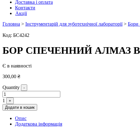
Доставка і оплата
Контакти
Акції
Головна
>
Інструментарій для зуботехнічної лабораторії
>
Бори 
Код:
БС4242
БОР СПЕЧЕННИЙ АЛМАЗ B
Є в наявності
300,00
₴
Quantity
-
1
+
Додати в кошик
Опис
Додаткова інформація