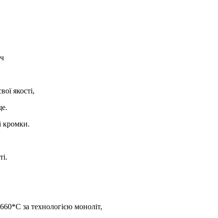
іч
вої якості,
ще.
і кромки.
ті.
 660*С за технологією моноліт,