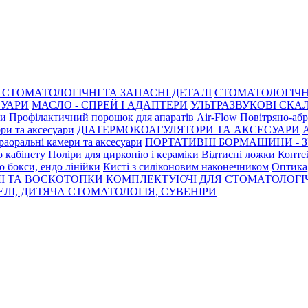
СТОМАТОЛОГІЧНІ ТА ЗАПАСНІ ДЕТАЛІ
СТОМАТОЛОГІЧН
СУАРИ
МАСЛО - СПРЕЙ І АДАПТЕРИ
УЛЬТРАЗВУКОВІ СКАЛ
ри
Профілактичний порошок для апаратів Air-Flow
Повітряно-абр
ри та аксесуари
ДІАТЕРМОКОАГУЛЯТОРИ ТА АКСЕСУАРИ
раоральні камери та аксесуари
ПОРТАТИВНІ БОРМАШИНИ - З
о кабінету
Поліри для цирконію і кераміки
Відтисні ложки
Контей
о бокси, ендо лінійки
Кисті з силіконовим наконечником
Оптика,
І ТА ВОСКОТОПКИ
КОМПЛЕКТУЮЧІ ДЛЯ СТОМАТОЛОГІ
ЛІ, ДИТЯЧА СТОМАТОЛОГІЯ, СУВЕНІРИ