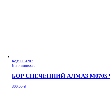
Код:
БС4207
Є в наявності
БОР СПЕЧЕННИЙ АЛМАЗ M070S
300,00
₴