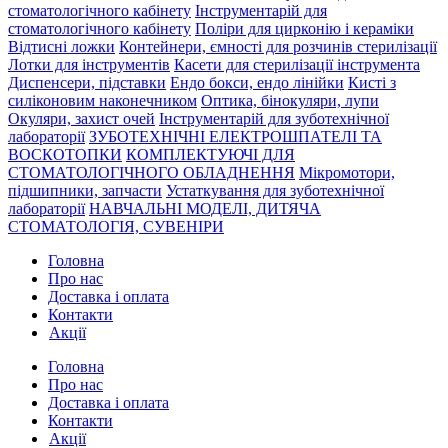
стоматологічного кабінету
Інструментарій для
стоматологічного кабінету
Поліри для цирконію і кераміки
Відтисні ложки
Контейнери, ємності для розчинів стерилізації
Лотки для інструментів
Касети для стерилізації інструмента
Диспенсери, підставки
Ендо бокси, ендо лінійки
Кисті з
силіконовим наконечником
Оптика, бінокуляри, лупи
Окуляри, захист очей
Інструментарій для зуботехнічної
лабораторії
ЗУБОТЕХНІЧНІ ЕЛЕКТРОШПАТЕЛІ ТА
ВОСКОТОПКИ
КОМПЛЕКТУЮЧІ ДЛЯ
СТОМАТОЛОГІЧНОГО ОБЛАДНЕННЯ
Мікромотори,
підшипники, запчасти
Устаткування для зуботехнічної
лабораторії
НАВЧАЛЬНІ МОДЕЛІ, ДИТЯЧА
СТОМАТОЛОГІЯ, СУВЕНІРИ
Головна
Про нас
Доставка і оплата
Контакти
Акції
Головна
Про нас
Доставка і оплата
Контакти
Акції