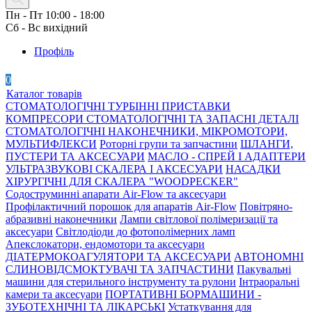
Пн - Пт 10:00 - 18:00
Сб - Вс вихідний
Профіль
0
Каталог товарів
СТОМАТОЛОГІЧНІ ТУРБІННІ ПРИСТАВКИ
КОМПРЕСОРИ СТОМАТОЛОГІЧНІ ТА ЗАПАСНІ ДЕТАЛІ
СТОМАТОЛОГІЧНІ НАКОНЕЧНИКИ, МІКРОМОТОРИ,
МУЛЬТИФЛЕКСИ
Роторні групи та запчастини
ШЛАНГИ,
ПУСТЕРИ ТА АКСЕСУАРИ
МАСЛО - СПРЕЙ І АДАПТЕРИ
УЛЬТРАЗВУКОВІ СКАЛЕРА І АКСЕСУАРИ
НАСАДКИ
ХІРУРГІЧНІ ДЛЯ СКАЛЕРА "WOODPECKER"
Содоструминні апарати Air-Flow та аксесуари
Профілактичний порошок для апаратів Air-Flow
Повітряно-
абразивні наконечники
Лампи світлової полімеризації та
аксесуари
Світлодіоди до фотополімерних ламп
Апекслокатори, ендомотори та аксесуари
ДІАТЕРМОКОАГУЛЯТОРИ ТА АКСЕСУАРИ
АВТОНОМНІ
СЛИНОВІДСМОКТУВАЧІ ТА ЗАПЧАСТИНИ
Пакувальні
машини для стерильного інструменту та рулони
Інтраоральні
камери та аксесуари
ПОРТАТИВНІ БОРМАШИНИ -
ЗУБОТЕХНІЧНІ ТА ЛІКАРСЬКІ
Устаткування для