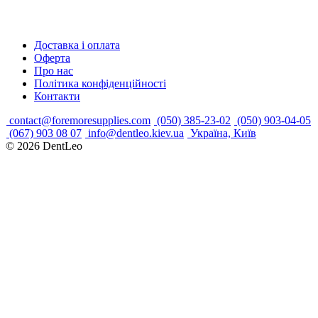
Доставка і оплата
Оферта
Про нас
Політика конфіденційності
Контакти
contact@foremoresupplies.com
(050) 385-23-02
(050) 903-04-05
(067) 903 08 07
info@dentleo.kiev.ua
Україна, Київ
© 2026
DentLeo