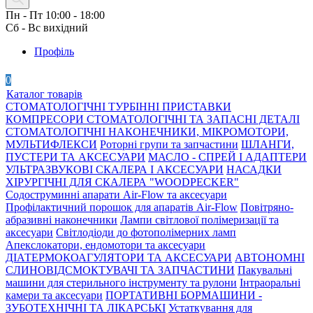
Пн - Пт 10:00 - 18:00
Сб - Вс вихідний
Профіль
0
Каталог товарів
СТОМАТОЛОГІЧНІ ТУРБІННІ ПРИСТАВКИ
КОМПРЕСОРИ СТОМАТОЛОГІЧНІ ТА ЗАПАСНІ ДЕТАЛІ
СТОМАТОЛОГІЧНІ НАКОНЕЧНИКИ, МІКРОМОТОРИ,
МУЛЬТИФЛЕКСИ
Роторні групи та запчастини
ШЛАНГИ,
ПУСТЕРИ ТА АКСЕСУАРИ
МАСЛО - СПРЕЙ І АДАПТЕРИ
УЛЬТРАЗВУКОВІ СКАЛЕРА І АКСЕСУАРИ
НАСАДКИ
ХІРУРГІЧНІ ДЛЯ СКАЛЕРА "WOODPECKER"
Содоструминні апарати Air-Flow та аксесуари
Профілактичний порошок для апаратів Air-Flow
Повітряно-
абразивні наконечники
Лампи світлової полімеризації та
аксесуари
Світлодіоди до фотополімерних ламп
Апекслокатори, ендомотори та аксесуари
ДІАТЕРМОКОАГУЛЯТОРИ ТА АКСЕСУАРИ
АВТОНОМНІ
СЛИНОВІДСМОКТУВАЧІ ТА ЗАПЧАСТИНИ
Пакувальні
машини для стерильного інструменту та рулони
Інтраоральні
камери та аксесуари
ПОРТАТИВНІ БОРМАШИНИ -
ЗУБОТЕХНІЧНІ ТА ЛІКАРСЬКІ
Устаткування для