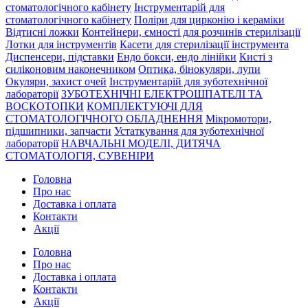
стоматологічного кабінету
Інструментарій для
стоматологічного кабінету
Поліри для цирконію і кераміки
Відтисні ложки
Контейнери, ємності для розчинів стерилізації
Лотки для інструментів
Касети для стерилізації інструмента
Диспенсери, підставки
Ендо бокси, ендо лінійки
Кисті з
силіконовим наконечником
Оптика, бінокуляри, лупи
Окуляри, захист очей
Інструментарій для зуботехнічної
лабораторії
ЗУБОТЕХНІЧНІ ЕЛЕКТРОШПАТЕЛІ ТА
ВОСКОТОПКИ
КОМПЛЕКТУЮЧІ ДЛЯ
СТОМАТОЛОГІЧНОГО ОБЛАДНЕННЯ
Мікромотори,
підшипники, запчасти
Устаткування для зуботехнічної
лабораторії
НАВЧАЛЬНІ МОДЕЛІ, ДИТЯЧА
СТОМАТОЛОГІЯ, СУВЕНІРИ
Головна
Про нас
Доставка і оплата
Контакти
Акції
Головна
Про нас
Доставка і оплата
Контакти
Акції