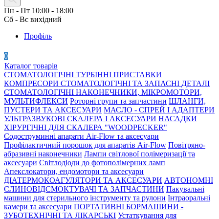
Пн - Пт 10:00 - 18:00
Сб - Вс вихідний
Профіль
0
Каталог товарів
СТОМАТОЛОГІЧНІ ТУРБІННІ ПРИСТАВКИ
КОМПРЕСОРИ СТОМАТОЛОГІЧНІ ТА ЗАПАСНІ ДЕТАЛІ
СТОМАТОЛОГІЧНІ НАКОНЕЧНИКИ, МІКРОМОТОРИ,
МУЛЬТИФЛЕКСИ
Роторні групи та запчастини
ШЛАНГИ,
ПУСТЕРИ ТА АКСЕСУАРИ
МАСЛО - СПРЕЙ І АДАПТЕРИ
УЛЬТРАЗВУКОВІ СКАЛЕРА І АКСЕСУАРИ
НАСАДКИ
ХІРУРГІЧНІ ДЛЯ СКАЛЕРА "WOODPECKER"
Содоструминні апарати Air-Flow та аксесуари
Профілактичний порошок для апаратів Air-Flow
Повітряно-
абразивні наконечники
Лампи світлової полімеризації та
аксесуари
Світлодіоди до фотополімерних ламп
Апекслокатори, ендомотори та аксесуари
ДІАТЕРМОКОАГУЛЯТОРИ ТА АКСЕСУАРИ
АВТОНОМНІ
СЛИНОВІДСМОКТУВАЧІ ТА ЗАПЧАСТИНИ
Пакувальні
машини для стерильного інструменту та рулони
Інтраоральні
камери та аксесуари
ПОРТАТИВНІ БОРМАШИНИ -
ЗУБОТЕХНІЧНІ ТА ЛІКАРСЬКІ
Устаткування для