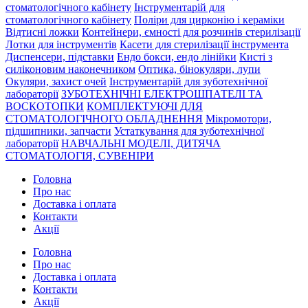
стоматологічного кабінету
Інструментарій для
стоматологічного кабінету
Поліри для цирконію і кераміки
Відтисні ложки
Контейнери, ємності для розчинів стерилізації
Лотки для інструментів
Касети для стерилізації інструмента
Диспенсери, підставки
Ендо бокси, ендо лінійки
Кисті з
силіконовим наконечником
Оптика, бінокуляри, лупи
Окуляри, захист очей
Інструментарій для зуботехнічної
лабораторії
ЗУБОТЕХНІЧНІ ЕЛЕКТРОШПАТЕЛІ ТА
ВОСКОТОПКИ
КОМПЛЕКТУЮЧІ ДЛЯ
СТОМАТОЛОГІЧНОГО ОБЛАДНЕННЯ
Мікромотори,
підшипники, запчасти
Устаткування для зуботехнічної
лабораторії
НАВЧАЛЬНІ МОДЕЛІ, ДИТЯЧА
СТОМАТОЛОГІЯ, СУВЕНІРИ
Головна
Про нас
Доставка і оплата
Контакти
Акції
Головна
Про нас
Доставка і оплата
Контакти
Акції