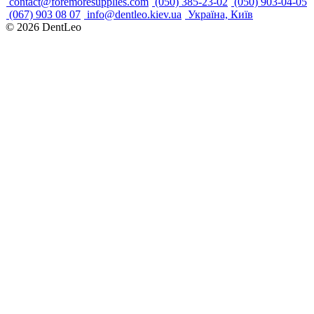
contact@foremoresupplies.com
(050) 385-23-02
(050) 903-04-05
(067) 903 08 07
info@dentleo.kiev.ua
Україна, Київ
© 2026
DentLeo