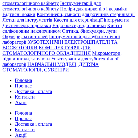
стоматологічного кабінету
Інструментарій для
стоматологічного кабінету
Поліри для цирконію і кераміки
Відтисні ложки
Контейнери, ємності для розчинів стерилізації
Лотки для інструментів
Касети для стерилізації інструмента
Диспенсери, підставки
Ендо бокси, ендо лінійки
Кисті з
силіконовим наконечником
Оптика, бінокуляри, лупи
Окуляри, захист очей
Інструментарій для зуботехнічної
лабораторії
ЗУБОТЕХНІЧНІ ЕЛЕКТРОШПАТЕЛІ ТА
ВОСКОТОПКИ
КОМПЛЕКТУЮЧІ ДЛЯ
СТОМАТОЛОГІЧНОГО ОБЛАДНЕННЯ
Мікромотори,
підшипники, запчасти
Устаткування для зуботехнічної
лабораторії
НАВЧАЛЬНІ МОДЕЛІ, ДИТЯЧА
СТОМАТОЛОГІЯ, СУВЕНІРИ
Головна
Про нас
Доставка і оплата
Контакти
Акції
Головна
Про нас
Доставка і оплата
Контакти
Акції