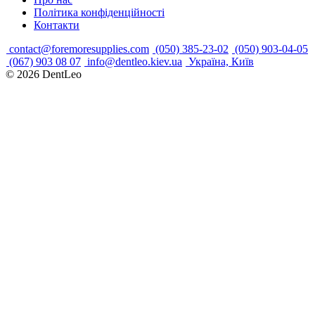
Політика конфіденційності
Контакти
contact@foremoresupplies.com
(050) 385-23-02
(050) 903-04-05
(067) 903 08 07
info@dentleo.kiev.ua
Україна, Київ
© 2026
DentLeo