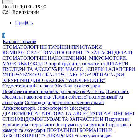
Пн - Пт 10:00 - 18:00
Сб - Вс вихідний
Профіль
0
Каталог товарів
СТОМАТОЛОГІЧНІ ТУРБІННІ ПРИСТАВКИ
КОМПРЕСОРИ СТОМАТОЛОГІЧНІ ТА ЗАПАСНІ ДЕТАЛІ
СТОМАТОЛОГІЧНІ НАКОНЕЧНИКИ, МІКРОМОТОРИ,
МУЛЬТИФЛЕКСИ
Роторні групи та запчастини
ШЛАНГИ,
ПУСТЕРИ ТА АКСЕСУАРИ
МАСЛО - СПРЕЙ І АДАПТЕРИ
УЛЬТРАЗВУКОВІ СКАЛЕРА І АКСЕСУАРИ
НАСАДКИ
ХІРУРГІЧНІ ДЛЯ СКАЛЕРА "WOODPECKER"
Содоструминні апарати Air-Flow та аксесуари
Профілактичний порошок для апаратів Air-Flow
Повітряно-
абразивні наконечники
Лампи світлової полімеризації та
аксесуари
Світлодіоди до фотополімерних ламп
Апекслокатори, ендомотори та аксесуари
ДІАТЕРМОКОАГУЛЯТОРИ ТА АКСЕСУАРИ
АВТОНОМНІ
СЛИНОВІДСМОКТУВАЧІ ТА ЗАПЧАСТИНИ
Пакувальні
машини для стерильного інструменту та рулони
Інтраоральні
камери та аксесуари
ПОРТАТИВНІ БОРМАШИНИ -
ЗУБОТЕХНІЧНІ ТА ЛІКАРСЬКІ
Устаткування для