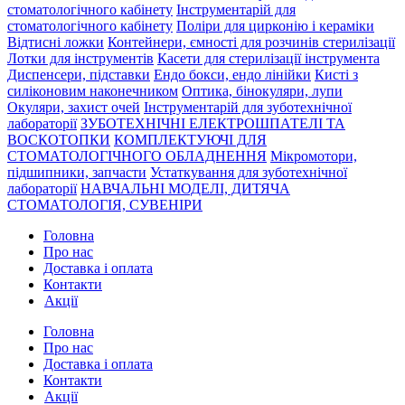
стоматологічного кабінету
Інструментарій для
стоматологічного кабінету
Поліри для цирконію і кераміки
Відтисні ложки
Контейнери, ємності для розчинів стерилізації
Лотки для інструментів
Касети для стерилізації інструмента
Диспенсери, підставки
Ендо бокси, ендо лінійки
Кисті з
силіконовим наконечником
Оптика, бінокуляри, лупи
Окуляри, захист очей
Інструментарій для зуботехнічної
лабораторії
ЗУБОТЕХНІЧНІ ЕЛЕКТРОШПАТЕЛІ ТА
ВОСКОТОПКИ
КОМПЛЕКТУЮЧІ ДЛЯ
СТОМАТОЛОГІЧНОГО ОБЛАДНЕННЯ
Мікромотори,
підшипники, запчасти
Устаткування для зуботехнічної
лабораторії
НАВЧАЛЬНІ МОДЕЛІ, ДИТЯЧА
СТОМАТОЛОГІЯ, СУВЕНІРИ
Головна
Про нас
Доставка і оплата
Контакти
Акції
Головна
Про нас
Доставка і оплата
Контакти
Акції