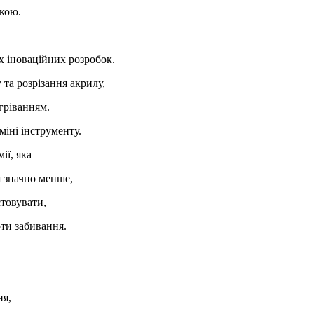
зкою.
х іноваційних розробок.
та розрізання акрилу,
гріванням.
іні інструменту.
ії, яка
я значно менше,
товувати,
ти забивання.
ня,