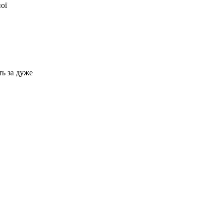
ої
ь за дуже