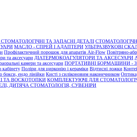
СТОМАТОЛОГІЧНІ ТА ЗАПАСНІ ДЕТАЛІ
СТОМАТОЛОГІЧН
СУАРИ
МАСЛО - СПРЕЙ І АДАПТЕРИ
УЛЬТРАЗВУКОВІ СКАЛ
ри
Профілактичний порошок для апаратів Air-Flow
Повітряно-абр
ри та аксесуари
ДІАТЕРМОКОАГУЛЯТОРИ ТА АКСЕСУАРИ
раоральні камери та аксесуари
ПОРТАТИВНІ БОРМАШИНИ - З
о кабінету
Поліри для цирконію і кераміки
Відтисні ложки
Контей
о бокси, ендо лінійки
Кисті з силіконовим наконечником
Оптика,
І ТА ВОСКОТОПКИ
КОМПЛЕКТУЮЧІ ДЛЯ СТОМАТОЛОГІ
ЛІ, ДИТЯЧА СТОМАТОЛОГІЯ, СУВЕНІРИ