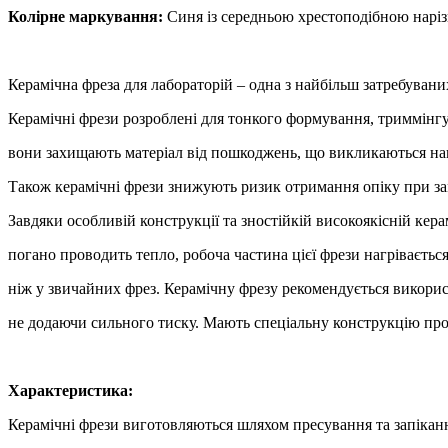
Колірне маркування:
Синя із середньою хрестоподібною нарі
Керамічна фреза для лабораторій – одна з найбільш затребувани
Керамічні фрези розроблені для тонкого формування, триммінгу 
вони захищають матеріал від пошкоджень, що викликаються на
Також керамічні фрези знижують ризик отримання опіку при зам
Завдяки особливій конструкції та зностійкій високоякісній керам
погано проводить тепло, робоча частина цієї фрези нагріваєтьс
ніж у звичайних фрез. Керамічну фрезу рекомендується викорис
не додаючи сильного тиску. Мають спеціальну конструкцію про
Характеристика:
Керамічні фрези виготовляються шляхом пресування та запікан