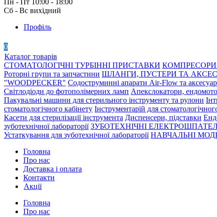
Пн - Пт 10:00 - 18:00
Сб - Вс вихідний
Профіль
0
Каталог товарів
СТОМАТОЛОГІЧНІ ТУРБІННІ ПРИСТАВКИ
КОМПРЕСОРИ 
Роторні групи та запчастини
ШЛАНГИ, ПУСТЕРИ ТА АКСЕ
"WOODPECKER"
Содоструминні апарати Air-Flow та аксесуа
Світлодіоди до фотополімерних ламп
Апекслокатори, ендомото
Пакувальні машини для стерильного інструменту та рулони
Інт
стоматологічного кабінету
Інструментарій для стоматологічног
Касети для стерилізації інструмента
Диспенсери, підставки
Енд
зуботехнічної лабораторії
ЗУБОТЕХНІЧНІ ЕЛЕКТРОШПАТЕЛ
Устаткування для зуботехнічної лабораторії
НАВЧАЛЬНІ МОДЕ
Головна
Про нас
Доставка і оплата
Контакти
Акції
Головна
Про нас