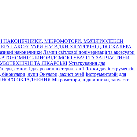
І НАКОНЕЧНИКИ, МІКРОМОТОРИ, МУЛЬТИФЛЕКСИ
ЕРА І АКСЕСУАРИ
НАСАДКИ ХІРУРГІЧНІ ДЛЯ СКАЛЕРА
азивні наконечники
Лампи світлової полімеризації та аксесуари
АВТОНОМНІ СЛИНОВІДСМОКТУВАЧІ ТА ЗАПЧАСТИНИ
УБОТЕХНІЧНІ ТА ЛІКАРСЬКІ
Устаткування для
нери, ємності для розчинів стерилізації
Лотки для інструментів
 бінокуляри, лупи
Окуляри, захист очей
Інструментарій для
ЧНОГО ОБЛАДНЕННЯ
Мікромотори, підшипники, запчасти