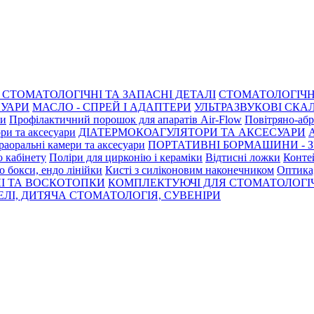
СТОМАТОЛОГІЧНІ ТА ЗАПАСНІ ДЕТАЛІ
СТОМАТОЛОГІЧН
СУАРИ
МАСЛО - СПРЕЙ І АДАПТЕРИ
УЛЬТРАЗВУКОВІ СКАЛ
ри
Профілактичний порошок для апаратів Air-Flow
Повітряно-абр
ри та аксесуари
ДІАТЕРМОКОАГУЛЯТОРИ ТА АКСЕСУАРИ
раоральні камери та аксесуари
ПОРТАТИВНІ БОРМАШИНИ - З
о кабінету
Поліри для цирконію і кераміки
Відтисні ложки
Контей
о бокси, ендо лінійки
Кисті з силіконовим наконечником
Оптика,
І ТА ВОСКОТОПКИ
КОМПЛЕКТУЮЧІ ДЛЯ СТОМАТОЛОГІ
ЛІ, ДИТЯЧА СТОМАТОЛОГІЯ, СУВЕНІРИ