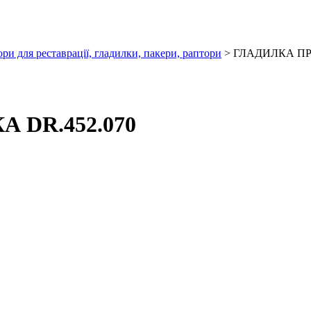
ри для реставрації, гладилки, пакери, раптори
> ГЛАДИЛКА ПРЯ
 DR.452.070