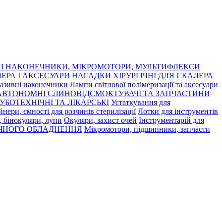
І НАКОНЕЧНИКИ, МІКРОМОТОРИ, МУЛЬТИФЛЕКСИ
ЕРА І АКСЕСУАРИ
НАСАДКИ ХІРУРГІЧНІ ДЛЯ СКАЛЕРА
азивні наконечники
Лампи світлової полімеризації та аксесуари
АВТОНОМНІ СЛИНОВІДСМОКТУВАЧІ ТА ЗАПЧАСТИНИ
УБОТЕХНІЧНІ ТА ЛІКАРСЬКІ
Устаткування для
нери, ємності для розчинів стерилізації
Лотки для інструментів
 бінокуляри, лупи
Окуляри, захист очей
Інструментарій для
ЧНОГО ОБЛАДНЕННЯ
Мікромотори, підшипники, запчасти