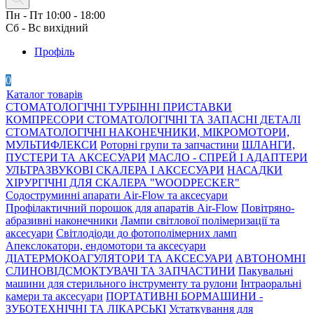
Пн - Пт 10:00 - 18:00
Сб - Вс вихідний
Профіль
0
Каталог товарів
СТОМАТОЛОГІЧНІ ТУРБІННІ ПРИСТАВКИ
КОМПРЕСОРИ СТОМАТОЛОГІЧНІ ТА ЗАПАСНІ ДЕТАЛІ
СТОМАТОЛОГІЧНІ НАКОНЕЧНИКИ, МІКРОМОТОРИ,
МУЛЬТИФЛЕКСИ
Роторні групи та запчастини
ШЛАНГИ,
ПУСТЕРИ ТА АКСЕСУАРИ
МАСЛО - СПРЕЙ І АДАПТЕРИ
УЛЬТРАЗВУКОВІ СКАЛЕРА І АКСЕСУАРИ
НАСАДКИ
ХІРУРГІЧНІ ДЛЯ СКАЛЕРА "WOODPECKER"
Содоструминні апарати Air-Flow та аксесуари
Профілактичний порошок для апаратів Air-Flow
Повітряно-
абразивні наконечники
Лампи світлової полімеризації та
аксесуари
Світлодіоди до фотополімерних ламп
Апекслокатори, ендомотори та аксесуари
ДІАТЕРМОКОАГУЛЯТОРИ ТА АКСЕСУАРИ
АВТОНОМНІ
СЛИНОВІДСМОКТУВАЧІ ТА ЗАПЧАСТИНИ
Пакувальні
машини для стерильного інструменту та рулони
Інтраоральні
камери та аксесуари
ПОРТАТИВНІ БОРМАШИНИ -
ЗУБОТЕХНІЧНІ ТА ЛІКАРСЬКІ
Устаткування для