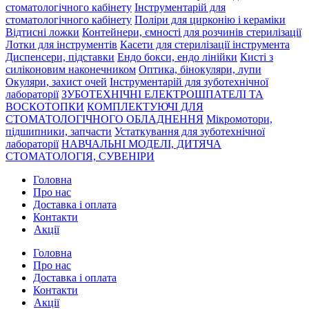
стоматологічного кабінету
Інструментарій для
стоматологічного кабінету
Поліри для цирконію і кераміки
Відтисні ложки
Контейнери, ємності для розчинів стерилізації
Лотки для інструментів
Касети для стерилізації інструмента
Диспенсери, підставки
Ендо бокси, ендо лінійки
Кисті з
силіконовим наконечником
Оптика, бінокуляри, лупи
Окуляри, захист очей
Інструментарій для зуботехнічної
лабораторії
ЗУБОТЕХНІЧНІ ЕЛЕКТРОШПАТЕЛІ ТА
ВОСКОТОПКИ
КОМПЛЕКТУЮЧІ ДЛЯ
СТОМАТОЛОГІЧНОГО ОБЛАДНЕННЯ
Мікромотори,
підшипники, запчасти
Устаткування для зуботехнічної
лабораторії
НАВЧАЛЬНІ МОДЕЛІ, ДИТЯЧА
СТОМАТОЛОГІЯ, СУВЕНІРИ
Головна
Про нас
Доставка і оплата
Контакти
Акції
Головна
Про нас
Доставка і оплата
Контакти
Акції