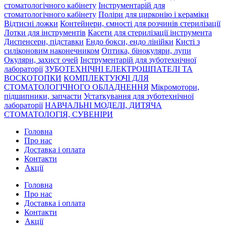
стоматологічного кабінету
Інструментарій для
стоматологічного кабінету
Поліри для цирконію і кераміки
Відтисні ложки
Контейнери, ємності для розчинів стерилізації
Лотки для інструментів
Касети для стерилізації інструмента
Диспенсери, підставки
Ендо бокси, ендо лінійки
Кисті з
силіконовим наконечником
Оптика, бінокуляри, лупи
Окуляри, захист очей
Інструментарій для зуботехнічної
лабораторії
ЗУБОТЕХНІЧНІ ЕЛЕКТРОШПАТЕЛІ ТА
ВОСКОТОПКИ
КОМПЛЕКТУЮЧІ ДЛЯ
СТОМАТОЛОГІЧНОГО ОБЛАДНЕННЯ
Мікромотори,
підшипники, запчасти
Устаткування для зуботехнічної
лабораторії
НАВЧАЛЬНІ МОДЕЛІ, ДИТЯЧА
СТОМАТОЛОГІЯ, СУВЕНІРИ
Головна
Про нас
Доставка і оплата
Контакти
Акції
Головна
Про нас
Доставка і оплата
Контакти
Акції