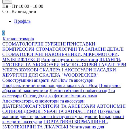
Пн - Пт 10:00 - 18:00
Сб - Вс вихідний
Профіль
0
Каталог товарів
СТОМАТОЛОГІЧНІ ТУРБІННІ ПРИСТАВКИ
КОМПРЕСОРИ СТОМАТОЛОГІЧНІ ТА ЗАПАСНІ ДЕТАЛІ
СТОМАТОЛОГІЧНІ НАКОНЕЧНИКИ, МІКРОМОТОРИ,
МУЛЬТИФЛЕКСИ
Роторні групи та запчастини
ШЛАНГИ,
ПУСТЕРИ ТА АКСЕСУАРИ
МАСЛО - СПРЕЙ І АДАПТЕРИ
УЛЬТРАЗВУКОВІ СКАЛЕРА І АКСЕСУАРИ
НАСАДКИ
ХІРУРГІЧНІ ДЛЯ СКАЛЕРА "WOODPECKER"
Содоструминні апарати Air-Flow та аксесуари
Профілактичний порошок для апаратів Air-Flow
Повітряно-
абразивні наконечники
Лампи світлової полімеризації та
аксесуари
Світлодіоди до фотополімерних ламп
Апекслокатори, ендомотори та аксесуари
ДІАТЕРМОКОАГУЛЯТОРИ ТА АКСЕСУАРИ
АВТОНОМНІ
СЛИНОВІДСМОКТУВАЧІ ТА ЗАПЧАСТИНИ
Пакувальні
машини для стерильного інструменту та рулони
Інтраоральні
камери та аксесуари
ПОРТАТИВНІ БОРМАШИНИ -
ЗУБОТЕХНІЧНІ ТА ЛІКАРСЬКІ
Устаткування для