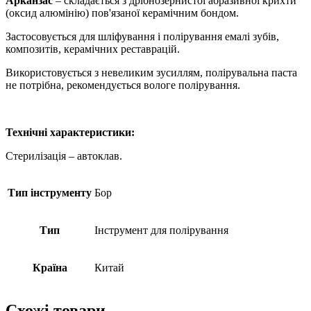
Арканзас
– складається з дрібнозернистої абразивної крихти
(оксид алюмінію) пов'язаної керамічним бондом.
Застосовується для шліфування і полірування емалі зубів,
композитів, керамічних реставрацій.
Використовується з невеликим зусиллям, полірувальна паста
не потрібна, рекомендується вологе полірування.
Технічні характеристики:
Стерилізація – автоклав.
Тип інструменту
Бор
Тип
Інструмент для полірування
Країна
Китай
Схожі товари