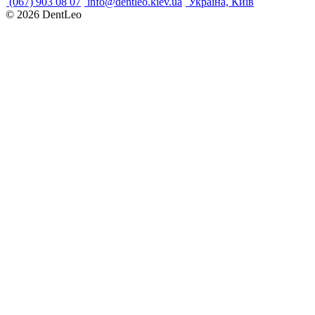
(067) 903 08 07
info@dentleo.kiev.ua
Україна, Київ
© 2026
DentLeo