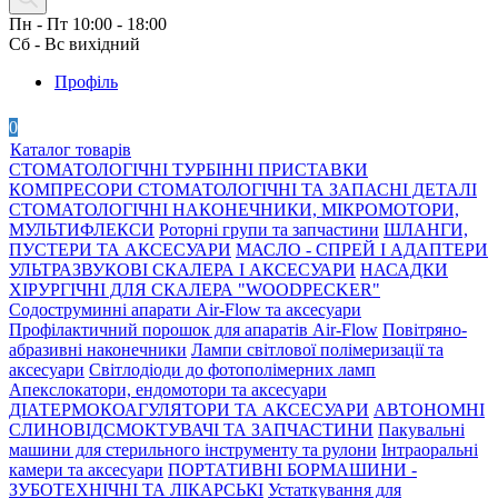
Пн - Пт 10:00 - 18:00
Сб - Вс вихідний
Профіль
0
Каталог товарів
СТОМАТОЛОГІЧНІ ТУРБІННІ ПРИСТАВКИ
КОМПРЕСОРИ СТОМАТОЛОГІЧНІ ТА ЗАПАСНІ ДЕТАЛІ
СТОМАТОЛОГІЧНІ НАКОНЕЧНИКИ, МІКРОМОТОРИ,
МУЛЬТИФЛЕКСИ
Роторні групи та запчастини
ШЛАНГИ,
ПУСТЕРИ ТА АКСЕСУАРИ
МАСЛО - СПРЕЙ І АДАПТЕРИ
УЛЬТРАЗВУКОВІ СКАЛЕРА І АКСЕСУАРИ
НАСАДКИ
ХІРУРГІЧНІ ДЛЯ СКАЛЕРА "WOODPECKER"
Содоструминні апарати Air-Flow та аксесуари
Профілактичний порошок для апаратів Air-Flow
Повітряно-
абразивні наконечники
Лампи світлової полімеризації та
аксесуари
Світлодіоди до фотополімерних ламп
Апекслокатори, ендомотори та аксесуари
ДІАТЕРМОКОАГУЛЯТОРИ ТА АКСЕСУАРИ
АВТОНОМНІ
СЛИНОВІДСМОКТУВАЧІ ТА ЗАПЧАСТИНИ
Пакувальні
машини для стерильного інструменту та рулони
Інтраоральні
камери та аксесуари
ПОРТАТИВНІ БОРМАШИНИ -
ЗУБОТЕХНІЧНІ ТА ЛІКАРСЬКІ
Устаткування для