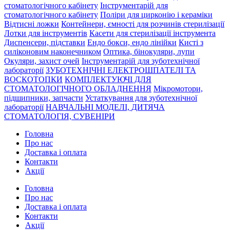
стоматологічного кабінету
Інструментарій для
стоматологічного кабінету
Поліри для цирконію і кераміки
Відтисні ложки
Контейнери, ємності для розчинів стерилізації
Лотки для інструментів
Касети для стерилізації інструмента
Диспенсери, підставки
Ендо бокси, ендо лінійки
Кисті з
силіконовим наконечником
Оптика, бінокуляри, лупи
Окуляри, захист очей
Інструментарій для зуботехнічної
лабораторії
ЗУБОТЕХНІЧНІ ЕЛЕКТРОШПАТЕЛІ ТА
ВОСКОТОПКИ
КОМПЛЕКТУЮЧІ ДЛЯ
СТОМАТОЛОГІЧНОГО ОБЛАДНЕННЯ
Мікромотори,
підшипники, запчасти
Устаткування для зуботехнічної
лабораторії
НАВЧАЛЬНІ МОДЕЛІ, ДИТЯЧА
СТОМАТОЛОГІЯ, СУВЕНІРИ
Головна
Про нас
Доставка і оплата
Контакти
Акції
Головна
Про нас
Доставка і оплата
Контакти
Акції