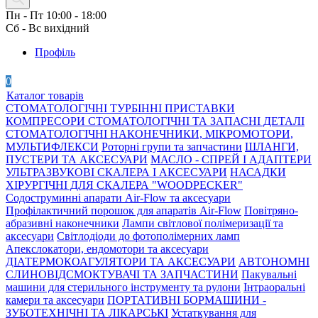
Пн - Пт 10:00 - 18:00
Сб - Вс вихідний
Профіль
0
Каталог товарів
СТОМАТОЛОГІЧНІ ТУРБІННІ ПРИСТАВКИ
КОМПРЕСОРИ СТОМАТОЛОГІЧНІ ТА ЗАПАСНІ ДЕТАЛІ
СТОМАТОЛОГІЧНІ НАКОНЕЧНИКИ, МІКРОМОТОРИ,
МУЛЬТИФЛЕКСИ
Роторні групи та запчастини
ШЛАНГИ,
ПУСТЕРИ ТА АКСЕСУАРИ
МАСЛО - СПРЕЙ І АДАПТЕРИ
УЛЬТРАЗВУКОВІ СКАЛЕРА І АКСЕСУАРИ
НАСАДКИ
ХІРУРГІЧНІ ДЛЯ СКАЛЕРА "WOODPECKER"
Содоструминні апарати Air-Flow та аксесуари
Профілактичний порошок для апаратів Air-Flow
Повітряно-
абразивні наконечники
Лампи світлової полімеризації та
аксесуари
Світлодіоди до фотополімерних ламп
Апекслокатори, ендомотори та аксесуари
ДІАТЕРМОКОАГУЛЯТОРИ ТА АКСЕСУАРИ
АВТОНОМНІ
СЛИНОВІДСМОКТУВАЧІ ТА ЗАПЧАСТИНИ
Пакувальні
машини для стерильного інструменту та рулони
Інтраоральні
камери та аксесуари
ПОРТАТИВНІ БОРМАШИНИ -
ЗУБОТЕХНІЧНІ ТА ЛІКАРСЬКІ
Устаткування для