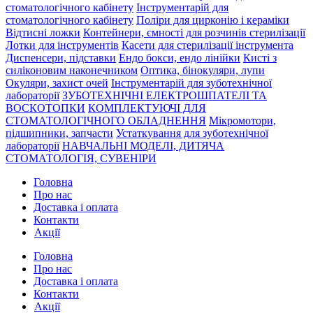
стоматологічного кабінету
Інструментарій для
стоматологічного кабінету
Поліри для цирконію і кераміки
Відтисні ложки
Контейнери, ємності для розчинів стерилізації
Лотки для інструментів
Касети для стерилізації інструмента
Диспенсери, підставки
Ендо бокси, ендо лінійки
Кисті з
силіконовим наконечником
Оптика, бінокуляри, лупи
Окуляри, захист очей
Інструментарій для зуботехнічної
лабораторії
ЗУБОТЕХНІЧНІ ЕЛЕКТРОШПАТЕЛІ ТА
ВОСКОТОПКИ
КОМПЛЕКТУЮЧІ ДЛЯ
СТОМАТОЛОГІЧНОГО ОБЛАДНЕННЯ
Мікромотори,
підшипники, запчасти
Устаткування для зуботехнічної
лабораторії
НАВЧАЛЬНІ МОДЕЛІ, ДИТЯЧА
СТОМАТОЛОГІЯ, СУВЕНІРИ
Головна
Про нас
Доставка і оплата
Контакти
Акції
Головна
Про нас
Доставка і оплата
Контакти
Акції