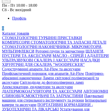
Пн - Пт 10:00 - 18:00
Сб - Вс вихідний
Профіль
0
Каталог товарів
СТОМАТОЛОГІЧНІ ТУРБІННІ ПРИСТАВКИ
КОМПРЕСОРИ СТОМАТОЛОГІЧНІ ТА ЗАПАСНІ ДЕТАЛІ
СТОМАТОЛОГІЧНІ НАКОНЕЧНИКИ, МІКРОМОТОРИ,
МУЛЬТИФЛЕКСИ
Роторні групи та запчастини
ШЛАНГИ,
ПУСТЕРИ ТА АКСЕСУАРИ
МАСЛО - СПРЕЙ І АДАПТЕРИ
УЛЬТРАЗВУКОВІ СКАЛЕРА І АКСЕСУАРИ
НАСАДКИ
ХІРУРГІЧНІ ДЛЯ СКАЛЕРА "WOODPECKER"
Содоструминні апарати Air-Flow та аксесуари
Профілактичний порошок для апаратів Air-Flow
Повітряно-
абразивні наконечники
Лампи світлової полімеризації та
аксесуари
Світлодіоди до фотополімерних ламп
Апекслокатори, ендомотори та аксесуари
ДІАТЕРМОКОАГУЛЯТОРИ ТА АКСЕСУАРИ
АВТОНОМНІ
СЛИНОВІДСМОКТУВАЧІ ТА ЗАПЧАСТИНИ
Пакувальні
машини для стерильного інструменту та рулони
Інтраоральні
камери та аксесуари
ПОРТАТИВНІ БОРМАШИНИ -
ЗУБОТЕХНІЧНІ ТА ЛІКАРСЬКІ
Устаткування для