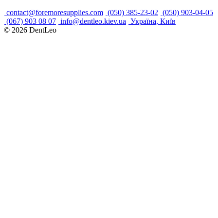
contact@foremoresupplies.com
(050) 385-23-02
(050) 903-04-05
(067) 903 08 07
info@dentleo.kiev.ua
Україна, Київ
© 2026
DentLeo