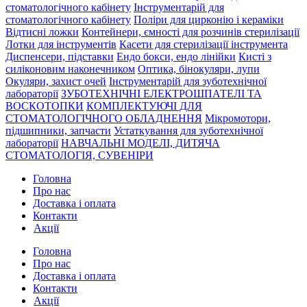
стоматологічного кабінету
Інструментарій для
стоматологічного кабінету
Поліри для цирконію і кераміки
Відтисні ложки
Контейнери, ємності для розчинів стерилізації
Лотки для інструментів
Касети для стерилізації інструмента
Диспенсери, підставки
Ендо бокси, ендо лінійки
Кисті з
силіконовим наконечником
Оптика, бінокуляри, лупи
Окуляри, захист очей
Інструментарій для зуботехнічної
лабораторії
ЗУБОТЕХНІЧНІ ЕЛЕКТРОШПАТЕЛІ ТА
ВОСКОТОПКИ
КОМПЛЕКТУЮЧІ ДЛЯ
СТОМАТОЛОГІЧНОГО ОБЛАДНЕННЯ
Мікромотори,
підшипники, запчасти
Устаткування для зуботехнічної
лабораторії
НАВЧАЛЬНІ МОДЕЛІ, ДИТЯЧА
СТОМАТОЛОГІЯ, СУВЕНІРИ
Головна
Про нас
Доставка і оплата
Контакти
Акції
Головна
Про нас
Доставка і оплата
Контакти
Акції