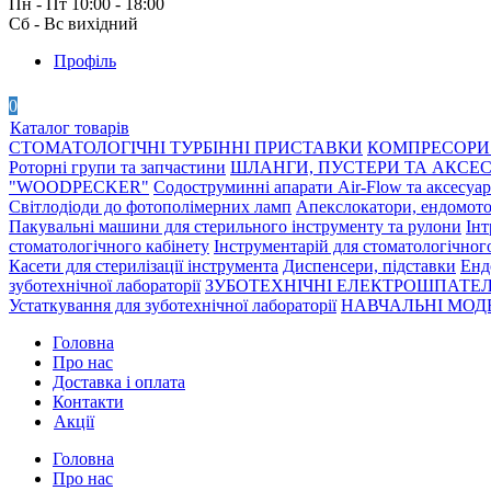
Пн - Пт 10:00 - 18:00
Сб - Вс вихідний
Профіль
0
Каталог товарів
СТОМАТОЛОГІЧНІ ТУРБІННІ ПРИСТАВКИ
КОМПРЕСОРИ 
Роторні групи та запчастини
ШЛАНГИ, ПУСТЕРИ ТА АКСЕ
"WOODPECKER"
Содоструминні апарати Air-Flow та аксесуа
Світлодіоди до фотополімерних ламп
Апекслокатори, ендомото
Пакувальні машини для стерильного інструменту та рулони
Інт
стоматологічного кабінету
Інструментарій для стоматологічног
Касети для стерилізації інструмента
Диспенсери, підставки
Енд
зуботехнічної лабораторії
ЗУБОТЕХНІЧНІ ЕЛЕКТРОШПАТЕЛ
Устаткування для зуботехнічної лабораторії
НАВЧАЛЬНІ МОДЕ
Головна
Про нас
Доставка і оплата
Контакти
Акції
Головна
Про нас