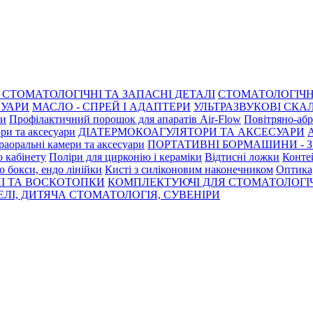
СТОМАТОЛОГІЧНІ ТА ЗАПАСНІ ДЕТАЛІ
СТОМАТОЛОГІЧН
СУАРИ
МАСЛО - СПРЕЙ І АДАПТЕРИ
УЛЬТРАЗВУКОВІ СКАЛ
ри
Профілактичний порошок для апаратів Air-Flow
Повітряно-абр
ри та аксесуари
ДІАТЕРМОКОАГУЛЯТОРИ ТА АКСЕСУАРИ
раоральні камери та аксесуари
ПОРТАТИВНІ БОРМАШИНИ - З
о кабінету
Поліри для цирконію і кераміки
Відтисні ложки
Контей
о бокси, ендо лінійки
Кисті з силіконовим наконечником
Оптика,
І ТА ВОСКОТОПКИ
КОМПЛЕКТУЮЧІ ДЛЯ СТОМАТОЛОГІ
ЛІ, ДИТЯЧА СТОМАТОЛОГІЯ, СУВЕНІРИ