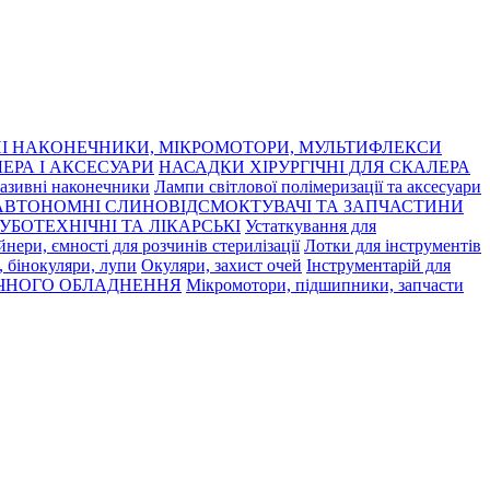
І НАКОНЕЧНИКИ, МІКРОМОТОРИ, МУЛЬТИФЛЕКСИ
ЕРА І АКСЕСУАРИ
НАСАДКИ ХІРУРГІЧНІ ДЛЯ СКАЛЕРА
азивні наконечники
Лампи світлової полімеризації та аксесуари
АВТОНОМНІ СЛИНОВІДСМОКТУВАЧІ ТА ЗАПЧАСТИНИ
УБОТЕХНІЧНІ ТА ЛІКАРСЬКІ
Устаткування для
нери, ємності для розчинів стерилізації
Лотки для інструментів
 бінокуляри, лупи
Окуляри, захист очей
Інструментарій для
ЧНОГО ОБЛАДНЕННЯ
Мікромотори, підшипники, запчасти