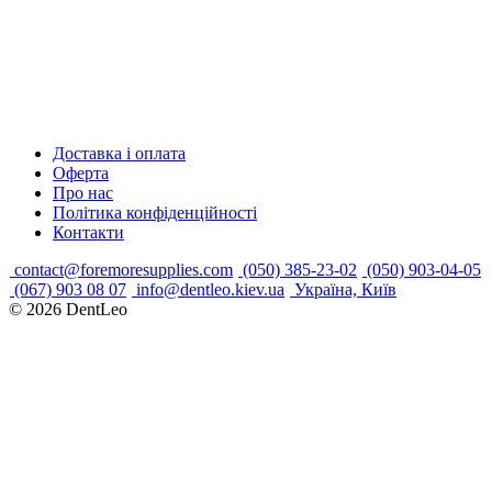
Доставка і оплата
Оферта
Про нас
Політика конфіденційності
Контакти
contact@foremoresupplies.com
(050) 385-23-02
(050) 903-04-05
(067) 903 08 07
info@dentleo.kiev.ua
Україна, Київ
© 2026
DentLeo