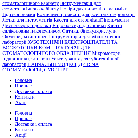
стоматологічного кабінету
Інструментарій для
стоматологічного кабінету
Поліри для цирконію і кераміки
Відтисні ложки
Контейнери, ємності для розчинів стерилізації
Лотки для інструментів
Касети для стерилізації інструмента
Диспенсери, підставки
Ендо бокси, ендо лінійки
Кисті з
силіконовим наконечником
Оптика, бінокуляри, лупи
Окуляри, захист очей
Інструментарій для зуботехнічної
лабораторії
ЗУБОТЕХНІЧНІ ЕЛЕКТРОШПАТЕЛІ ТА
ВОСКОТОПКИ
КОМПЛЕКТУЮЧІ ДЛЯ
СТОМАТОЛОГІЧНОГО ОБЛАДНЕННЯ
Мікромотори,
підшипники, запчасти
Устаткування для зуботехнічної
лабораторії
НАВЧАЛЬНІ МОДЕЛІ, ДИТЯЧА
СТОМАТОЛОГІЯ, СУВЕНІРИ
Головна
Про нас
Доставка і оплата
Контакти
Акції
Головна
Про нас
Доставка і оплата
Контакти
Акції