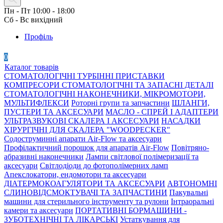
Пн - Пт 10:00 - 18:00
Сб - Вс вихідний
Профіль
0
Каталог товарів
СТОМАТОЛОГІЧНІ ТУРБІННІ ПРИСТАВКИ
КОМПРЕСОРИ СТОМАТОЛОГІЧНІ ТА ЗАПАСНІ ДЕТАЛІ
СТОМАТОЛОГІЧНІ НАКОНЕЧНИКИ, МІКРОМОТОРИ,
МУЛЬТИФЛЕКСИ
Роторні групи та запчастини
ШЛАНГИ,
ПУСТЕРИ ТА АКСЕСУАРИ
МАСЛО - СПРЕЙ І АДАПТЕРИ
УЛЬТРАЗВУКОВІ СКАЛЕРА І АКСЕСУАРИ
НАСАДКИ
ХІРУРГІЧНІ ДЛЯ СКАЛЕРА "WOODPECKER"
Содоструминні апарати Air-Flow та аксесуари
Профілактичний порошок для апаратів Air-Flow
Повітряно-
абразивні наконечники
Лампи світлової полімеризації та
аксесуари
Світлодіоди до фотополімерних ламп
Апекслокатори, ендомотори та аксесуари
ДІАТЕРМОКОАГУЛЯТОРИ ТА АКСЕСУАРИ
АВТОНОМНІ
СЛИНОВІДСМОКТУВАЧІ ТА ЗАПЧАСТИНИ
Пакувальні
машини для стерильного інструменту та рулони
Інтраоральні
камери та аксесуари
ПОРТАТИВНІ БОРМАШИНИ -
ЗУБОТЕХНІЧНІ ТА ЛІКАРСЬКІ
Устаткування для