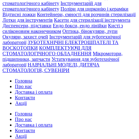
стоматологічного кабінету
Інструментарій для
стоматологічного кабінету
Поліри для цирконію і кераміки
Відтисні ложки
Контейнери, ємності для розчинів стерилізації
Лотки для інструментів
Касети для стерилізації інструмента
Диспенсери, підставки
Ендо бокси, ендо лінійки
Кисті з
силіконовим наконечником
Оптика, бінокуляри, лупи
Окуляри, захист очей
Інструментарій для зуботехнічної
лабораторії
ЗУБОТЕХНІЧНІ ЕЛЕКТРОШПАТЕЛІ ТА
ВОСКОТОПКИ
КОМПЛЕКТУЮЧІ ДЛЯ
СТОМАТОЛОГІЧНОГО ОБЛАДНЕННЯ
Мікромотори,
підшипники, запчасти
Устаткування для зуботехнічної
лабораторії
НАВЧАЛЬНІ МОДЕЛІ, ДИТЯЧА
СТОМАТОЛОГІЯ, СУВЕНІРИ
Головна
Про нас
Доставка і оплата
Контакти
Акції
Головна
Про нас
Доставка і оплата
Контакти
Акції