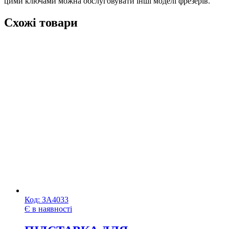
цими ключами можна обслуговувати інші моделі фрезерів.
Схожі товари
Код:
ЗА4033
Є в наявності