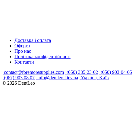
Доставка і оплата
Оферта
Про нас
Політика конфіденційності
Контакти
contact@foremoresupplies.com
(050) 385-23-02
(050) 903-04-05
(067) 903 08 07
info@dentleo.kiev.ua
Україна, Київ
© 2026
DentLeo