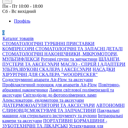
Пн - Пт 10:00 - 18:00
Сб - Вс вихідний
Профіль
0
Каталог товарів
СТОМАТОЛОГІЧНІ ТУРБІННІ ПРИСТАВКИ
КОМПРЕСОРИ СТОМАТОЛОГІЧНІ ТА ЗАПАСНІ ДЕТАЛІ
СТОМАТОЛОГІЧНІ НАКОНЕЧНИКИ, МІКРОМОТОРИ,
МУЛЬТИФЛЕКСИ
Роторні групи та запчастини
ШЛАНГИ,
ПУСТЕРИ ТА АКСЕСУАРИ
МАСЛО - СПРЕЙ І АДАПТЕРИ
УЛЬТРАЗВУКОВІ СКАЛЕРА І АКСЕСУАРИ
НАСАДКИ
ХІРУРГІЧНІ ДЛЯ СКАЛЕРА "WOODPECKER"
Содоструминні апарати Air-Flow та аксесуари
Профілактичний порошок для апаратів Air-Flow
Повітряно-
абразивні наконечники
Лампи світлової полімеризації та
аксесуари
Світлодіоди до фотополімерних ламп
Апекслокатори, ендомотори та аксесуари
ДІАТЕРМОКОАГУЛЯТОРИ ТА АКСЕСУАРИ
АВТОНОМНІ
СЛИНОВІДСМОКТУВАЧІ ТА ЗАПЧАСТИНИ
Пакувальні
машини для стерильного інструменту та рулони
Інтраоральні
камери та аксесуари
ПОРТАТИВНІ БОРМАШИНИ -
ЗУБОТЕХНІЧНІ ТА ЛІКАРСЬКІ
Устаткування для