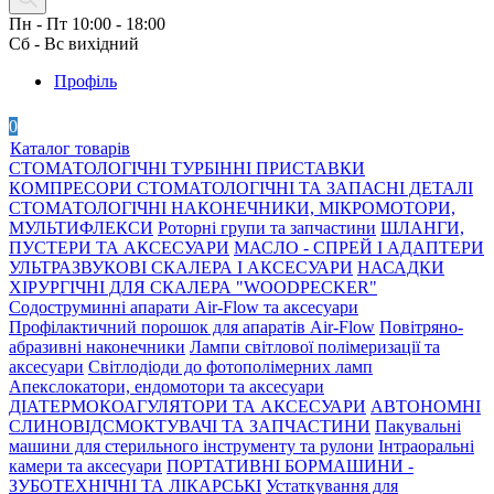
Пн - Пт 10:00 - 18:00
Сб - Вс вихідний
Профіль
0
Каталог товарів
СТОМАТОЛОГІЧНІ ТУРБІННІ ПРИСТАВКИ
КОМПРЕСОРИ СТОМАТОЛОГІЧНІ ТА ЗАПАСНІ ДЕТАЛІ
СТОМАТОЛОГІЧНІ НАКОНЕЧНИКИ, МІКРОМОТОРИ,
МУЛЬТИФЛЕКСИ
Роторні групи та запчастини
ШЛАНГИ,
ПУСТЕРИ ТА АКСЕСУАРИ
МАСЛО - СПРЕЙ І АДАПТЕРИ
УЛЬТРАЗВУКОВІ СКАЛЕРА І АКСЕСУАРИ
НАСАДКИ
ХІРУРГІЧНІ ДЛЯ СКАЛЕРА "WOODPECKER"
Содоструминні апарати Air-Flow та аксесуари
Профілактичний порошок для апаратів Air-Flow
Повітряно-
абразивні наконечники
Лампи світлової полімеризації та
аксесуари
Світлодіоди до фотополімерних ламп
Апекслокатори, ендомотори та аксесуари
ДІАТЕРМОКОАГУЛЯТОРИ ТА АКСЕСУАРИ
АВТОНОМНІ
СЛИНОВІДСМОКТУВАЧІ ТА ЗАПЧАСТИНИ
Пакувальні
машини для стерильного інструменту та рулони
Інтраоральні
камери та аксесуари
ПОРТАТИВНІ БОРМАШИНИ -
ЗУБОТЕХНІЧНІ ТА ЛІКАРСЬКІ
Устаткування для