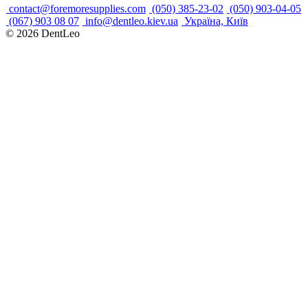
contact@foremoresupplies.com
(050) 385-23-02
(050) 903-04-05
(067) 903 08 07
info@dentleo.kiev.ua
Україна, Київ
© 2026
DentLeo