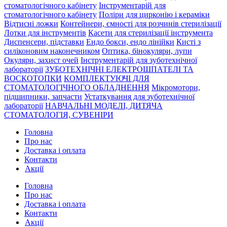
стоматологічного кабінету
Інструментарій для
стоматологічного кабінету
Поліри для цирконію і кераміки
Відтисні ложки
Контейнери, ємності для розчинів стерилізації
Лотки для інструментів
Касети для стерилізації інструмента
Диспенсери, підставки
Ендо бокси, ендо лінійки
Кисті з
силіконовим наконечником
Оптика, бінокуляри, лупи
Окуляри, захист очей
Інструментарій для зуботехнічної
лабораторії
ЗУБОТЕХНІЧНІ ЕЛЕКТРОШПАТЕЛІ ТА
ВОСКОТОПКИ
КОМПЛЕКТУЮЧІ ДЛЯ
СТОМАТОЛОГІЧНОГО ОБЛАДНЕННЯ
Мікромотори,
підшипники, запчасти
Устаткування для зуботехнічної
лабораторії
НАВЧАЛЬНІ МОДЕЛІ, ДИТЯЧА
СТОМАТОЛОГІЯ, СУВЕНІРИ
Головна
Про нас
Доставка і оплата
Контакти
Акції
Головна
Про нас
Доставка і оплата
Контакти
Акції