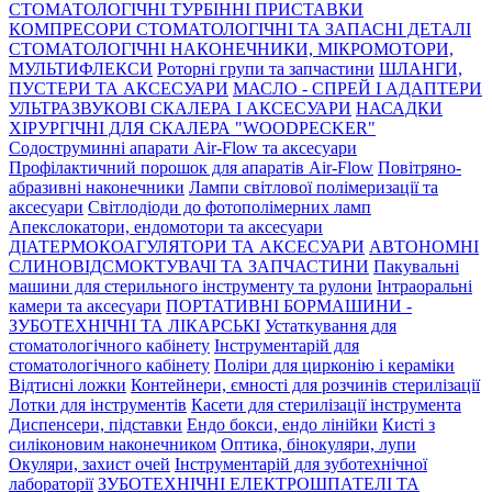
СТОМАТОЛОГІЧНІ ТУРБІННІ ПРИСТАВКИ
КОМПРЕСОРИ СТОМАТОЛОГІЧНІ ТА ЗАПАСНІ ДЕТАЛІ
СТОМАТОЛОГІЧНІ НАКОНЕЧНИКИ, МІКРОМОТОРИ,
МУЛЬТИФЛЕКСИ
Роторні групи та запчастини
ШЛАНГИ,
ПУСТЕРИ ТА АКСЕСУАРИ
МАСЛО - СПРЕЙ І АДАПТЕРИ
УЛЬТРАЗВУКОВІ СКАЛЕРА І АКСЕСУАРИ
НАСАДКИ
ХІРУРГІЧНІ ДЛЯ СКАЛЕРА "WOODPECKER"
Содоструминні апарати Air-Flow та аксесуари
Профілактичний порошок для апаратів Air-Flow
Повітряно-
абразивні наконечники
Лампи світлової полімеризації та
аксесуари
Світлодіоди до фотополімерних ламп
Апекслокатори, ендомотори та аксесуари
ДІАТЕРМОКОАГУЛЯТОРИ ТА АКСЕСУАРИ
АВТОНОМНІ
СЛИНОВІДСМОКТУВАЧІ ТА ЗАПЧАСТИНИ
Пакувальні
машини для стерильного інструменту та рулони
Інтраоральні
камери та аксесуари
ПОРТАТИВНІ БОРМАШИНИ -
ЗУБОТЕХНІЧНІ ТА ЛІКАРСЬКІ
Устаткування для
стоматологічного кабінету
Інструментарій для
стоматологічного кабінету
Поліри для цирконію і кераміки
Відтисні ложки
Контейнери, ємності для розчинів стерилізації
Лотки для інструментів
Касети для стерилізації інструмента
Диспенсери, підставки
Ендо бокси, ендо лінійки
Кисті з
силіконовим наконечником
Оптика, бінокуляри, лупи
Окуляри, захист очей
Інструментарій для зуботехнічної
лабораторії
ЗУБОТЕХНІЧНІ ЕЛЕКТРОШПАТЕЛІ ТА