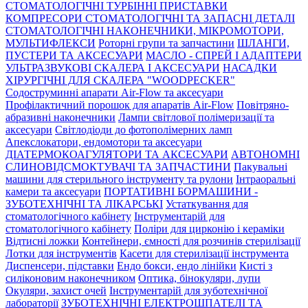
СТОМАТОЛОГІЧНІ ТУРБІННІ ПРИСТАВКИ
КОМПРЕСОРИ СТОМАТОЛОГІЧНІ ТА ЗАПАСНІ ДЕТАЛІ
СТОМАТОЛОГІЧНІ НАКОНЕЧНИКИ, МІКРОМОТОРИ,
МУЛЬТИФЛЕКСИ
Роторні групи та запчастини
ШЛАНГИ,
ПУСТЕРИ ТА АКСЕСУАРИ
МАСЛО - СПРЕЙ І АДАПТЕРИ
УЛЬТРАЗВУКОВІ СКАЛЕРА І АКСЕСУАРИ
НАСАДКИ
ХІРУРГІЧНІ ДЛЯ СКАЛЕРА "WOODPECKER"
Содоструминні апарати Air-Flow та аксесуари
Профілактичний порошок для апаратів Air-Flow
Повітряно-
абразивні наконечники
Лампи світлової полімеризації та
аксесуари
Світлодіоди до фотополімерних ламп
Апекслокатори, ендомотори та аксесуари
ДІАТЕРМОКОАГУЛЯТОРИ ТА АКСЕСУАРИ
АВТОНОМНІ
СЛИНОВІДСМОКТУВАЧІ ТА ЗАПЧАСТИНИ
Пакувальні
машини для стерильного інструменту та рулони
Інтраоральні
камери та аксесуари
ПОРТАТИВНІ БОРМАШИНИ -
ЗУБОТЕХНІЧНІ ТА ЛІКАРСЬКІ
Устаткування для
стоматологічного кабінету
Інструментарій для
стоматологічного кабінету
Поліри для цирконію і кераміки
Відтисні ложки
Контейнери, ємності для розчинів стерилізації
Лотки для інструментів
Касети для стерилізації інструмента
Диспенсери, підставки
Ендо бокси, ендо лінійки
Кисті з
силіконовим наконечником
Оптика, бінокуляри, лупи
Окуляри, захист очей
Інструментарій для зуботехнічної
лабораторії
ЗУБОТЕХНІЧНІ ЕЛЕКТРОШПАТЕЛІ ТА