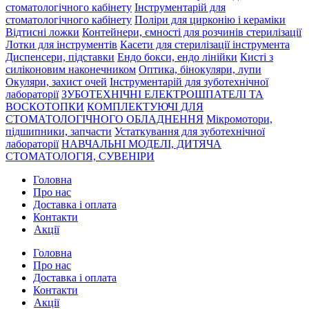
стоматологічного кабінету
Інструментарій для
стоматологічного кабінету
Поліри для цирконію і кераміки
Відтисні ложки
Контейнери, ємності для розчинів стерилізації
Лотки для інструментів
Касети для стерилізації інструмента
Диспенсери, підставки
Ендо бокси, ендо лінійки
Кисті з
силіконовим наконечником
Оптика, бінокуляри, лупи
Окуляри, захист очей
Інструментарій для зуботехнічної
лабораторії
ЗУБОТЕХНІЧНІ ЕЛЕКТРОШПАТЕЛІ ТА
ВОСКОТОПКИ
КОМПЛЕКТУЮЧІ ДЛЯ
СТОМАТОЛОГІЧНОГО ОБЛАДНЕННЯ
Мікромотори,
підшипники, запчасти
Устаткування для зуботехнічної
лабораторії
НАВЧАЛЬНІ МОДЕЛІ, ДИТЯЧА
СТОМАТОЛОГІЯ, СУВЕНІРИ
Головна
Про нас
Доставка і оплата
Контакти
Акції
Головна
Про нас
Доставка і оплата
Контакти
Акції