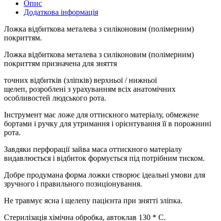
Опис
Додаткова інформація
Ложка відбиткова металева з силіконовим (полімерним)
покриттям.
Ложка відбиткова металева з силіконовим (полімерним)
покриттям призначена для зняття
точних відбитків (зліпків) верхньої / нижньої
щелеп, розроблені з урахуванням всіх анатомічних
особливостей людського рота.
Інструмент має ложе для оттискного матеріалу, обмежене
бортами і ручку для утримання і орієнтування її в порожнині
рота.
Завдяки перфорації зайва маса оттискного матеріалу
видавлюється і відбиток формується під потрібним тиском.
Добре продумана форма ложки створює ідеальні умови для
зручного і правильного позиціонування.
Не травмує ясна і щелепу пацієнта при знятті зліпка.
Стерилізація хімічна обробка, автоклав 130 * С.