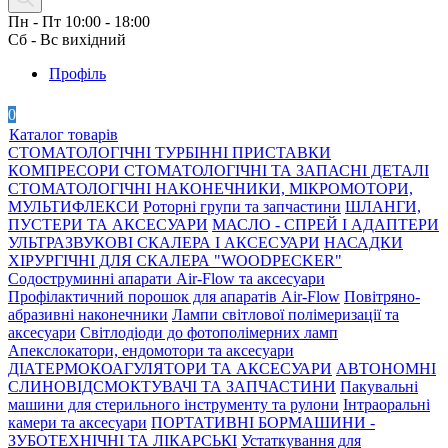
Пн - Пт 10:00 - 18:00
Сб - Вс вихідний
Профіль
0
Каталог товарів
СТОМАТОЛОГІЧНІ ТУРБІННІ ПРИСТАВКИ
КОМПРЕСОРИ СТОМАТОЛОГІЧНІ ТА ЗАПАСНІ ДЕТАЛІ
СТОМАТОЛОГІЧНІ НАКОНЕЧНИКИ, МІКРОМОТОРИ,
МУЛЬТИФЛЕКСИ
Роторні групи та запчастини
ШЛАНГИ,
ПУСТЕРИ ТА АКСЕСУАРИ
МАСЛО - СПРЕЙ І АДАПТЕРИ
УЛЬТРАЗВУКОВІ СКАЛЕРА І АКСЕСУАРИ
НАСАДКИ
ХІРУРГІЧНІ ДЛЯ СКАЛЕРА "WOODPECKER"
Содоструминні апарати Air-Flow та аксесуари
Профілактичний порошок для апаратів Air-Flow
Повітряно-
абразивні наконечники
Лампи світлової полімеризації та
аксесуари
Світлодіоди до фотополімерних ламп
Апекслокатори, ендомотори та аксесуари
ДІАТЕРМОКОАГУЛЯТОРИ ТА АКСЕСУАРИ
АВТОНОМНІ
СЛИНОВІДСМОКТУВАЧІ ТА ЗАПЧАСТИНИ
Пакувальні
машини для стерильного інструменту та рулони
Інтраоральні
камери та аксесуари
ПОРТАТИВНІ БОРМАШИНИ -
ЗУБОТЕХНІЧНІ ТА ЛІКАРСЬКІ
Устаткування для