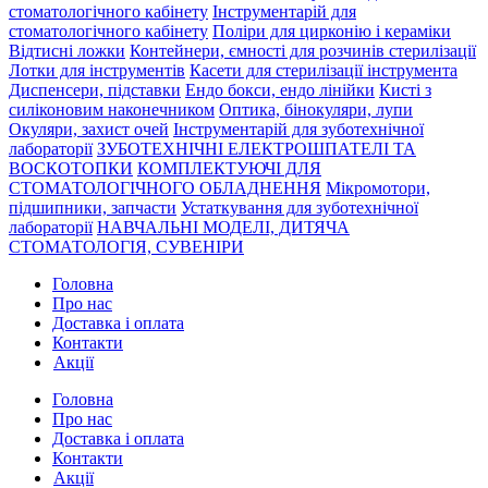
стоматологічного кабінету
Інструментарій для
стоматологічного кабінету
Поліри для цирконію і кераміки
Відтисні ложки
Контейнери, ємності для розчинів стерилізації
Лотки для інструментів
Касети для стерилізації інструмента
Диспенсери, підставки
Ендо бокси, ендо лінійки
Кисті з
силіконовим наконечником
Оптика, бінокуляри, лупи
Окуляри, захист очей
Інструментарій для зуботехнічної
лабораторії
ЗУБОТЕХНІЧНІ ЕЛЕКТРОШПАТЕЛІ ТА
ВОСКОТОПКИ
КОМПЛЕКТУЮЧІ ДЛЯ
СТОМАТОЛОГІЧНОГО ОБЛАДНЕННЯ
Мікромотори,
підшипники, запчасти
Устаткування для зуботехнічної
лабораторії
НАВЧАЛЬНІ МОДЕЛІ, ДИТЯЧА
СТОМАТОЛОГІЯ, СУВЕНІРИ
Головна
Про нас
Доставка і оплата
Контакти
Акції
Головна
Про нас
Доставка і оплата
Контакти
Акції