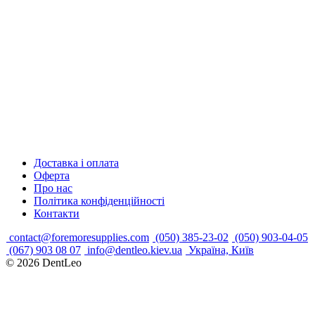
Доставка і оплата
Оферта
Про нас
Політика конфіденційності
Контакти
contact@foremoresupplies.com
(050) 385-23-02
(050) 903-04-05
(067) 903 08 07
info@dentleo.kiev.ua
Україна, Київ
© 2026
DentLeo