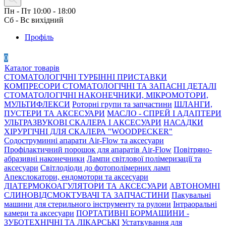
Пн - Пт 10:00 - 18:00
Сб - Вс вихідний
Профіль
0
Каталог товарів
СТОМАТОЛОГІЧНІ ТУРБІННІ ПРИСТАВКИ
КОМПРЕСОРИ СТОМАТОЛОГІЧНІ ТА ЗАПАСНІ ДЕТАЛІ
СТОМАТОЛОГІЧНІ НАКОНЕЧНИКИ, МІКРОМОТОРИ,
МУЛЬТИФЛЕКСИ
Роторні групи та запчастини
ШЛАНГИ,
ПУСТЕРИ ТА АКСЕСУАРИ
МАСЛО - СПРЕЙ І АДАПТЕРИ
УЛЬТРАЗВУКОВІ СКАЛЕРА І АКСЕСУАРИ
НАСАДКИ
ХІРУРГІЧНІ ДЛЯ СКАЛЕРА "WOODPECKER"
Содоструминні апарати Air-Flow та аксесуари
Профілактичний порошок для апаратів Air-Flow
Повітряно-
абразивні наконечники
Лампи світлової полімеризації та
аксесуари
Світлодіоди до фотополімерних ламп
Апекслокатори, ендомотори та аксесуари
ДІАТЕРМОКОАГУЛЯТОРИ ТА АКСЕСУАРИ
АВТОНОМНІ
СЛИНОВІДСМОКТУВАЧІ ТА ЗАПЧАСТИНИ
Пакувальні
машини для стерильного інструменту та рулони
Інтраоральні
камери та аксесуари
ПОРТАТИВНІ БОРМАШИНИ -
ЗУБОТЕХНІЧНІ ТА ЛІКАРСЬКІ
Устаткування для