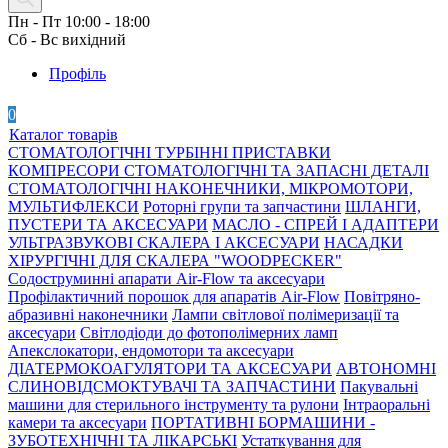
Пн - Пт 10:00 - 18:00
Сб - Вс вихідний
Профіль
0
Каталог товарів
СТОМАТОЛОГІЧНІ ТУРБІННІ ПРИСТАВКИ
КОМПРЕСОРИ СТОМАТОЛОГІЧНІ ТА ЗАПАСНІ ДЕТАЛІ
СТОМАТОЛОГІЧНІ НАКОНЕЧНИКИ, МІКРОМОТОРИ,
МУЛЬТИФЛЕКСИ
Роторні групи та запчастини
ШЛАНГИ,
ПУСТЕРИ ТА АКСЕСУАРИ
МАСЛО - СПРЕЙ І АДАПТЕРИ
УЛЬТРАЗВУКОВІ СКАЛЕРА І АКСЕСУАРИ
НАСАДКИ
ХІРУРГІЧНІ ДЛЯ СКАЛЕРА "WOODPECKER"
Содоструминні апарати Air-Flow та аксесуари
Профілактичний порошок для апаратів Air-Flow
Повітряно-
абразивні наконечники
Лампи світлової полімеризації та
аксесуари
Світлодіоди до фотополімерних ламп
Апекслокатори, ендомотори та аксесуари
ДІАТЕРМОКОАГУЛЯТОРИ ТА АКСЕСУАРИ
АВТОНОМНІ
СЛИНОВІДСМОКТУВАЧІ ТА ЗАПЧАСТИНИ
Пакувальні
машини для стерильного інструменту та рулони
Інтраоральні
камери та аксесуари
ПОРТАТИВНІ БОРМАШИНИ -
ЗУБОТЕХНІЧНІ ТА ЛІКАРСЬКІ
Устаткування для