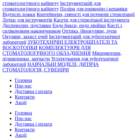
стоматологічного кабінету
Інструментарій для
стоматологічного кабінету
Поліри для цирконію і кераміки
Відтисні ложки
Контейнери, ємності для розчинів стерилізації
Лотки для інструментів
Касети для стерилізації інструмента
Диспенсери, підставки
Ендо бокси, ендо лінійки
Кисті з
силіконовим наконечником
Оптика, бінокуляри, лупи
Окуляри, захист очей
Інструментарій для зуботехнічної
лабораторії
ЗУБОТЕХНІЧНІ ЕЛЕКТРОШПАТЕЛІ ТА
ВОСКОТОПКИ
КОМПЛЕКТУЮЧІ ДЛЯ
СТОМАТОЛОГІЧНОГО ОБЛАДНЕННЯ
Мікромотори,
підшипники, запчасти
Устаткування для зуботехнічної
лабораторії
НАВЧАЛЬНІ МОДЕЛІ, ДИТЯЧА
СТОМАТОЛОГІЯ, СУВЕНІРИ
Головна
Про нас
Доставка і оплата
Контакти
Акції
Головна
Про нас
Доставка і оплата
Контакти
Акції