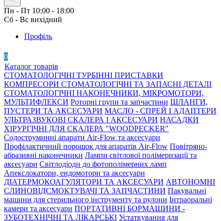
Пн - Пт 10:00 - 18:00
Сб - Вс вихідний
Профіль
0
Каталог товарів
СТОМАТОЛОГІЧНІ ТУРБІННІ ПРИСТАВКИ
КОМПРЕСОРИ СТОМАТОЛОГІЧНІ ТА ЗАПАСНІ ДЕТАЛІ
СТОМАТОЛОГІЧНІ НАКОНЕЧНИКИ, МІКРОМОТОРИ,
МУЛЬТИФЛЕКСИ
Роторні групи та запчастини
ШЛАНГИ,
ПУСТЕРИ ТА АКСЕСУАРИ
МАСЛО - СПРЕЙ І АДАПТЕРИ
УЛЬТРАЗВУКОВІ СКАЛЕРА І АКСЕСУАРИ
НАСАДКИ
ХІРУРГІЧНІ ДЛЯ СКАЛЕРА "WOODPECKER"
Содоструминні апарати Air-Flow та аксесуари
Профілактичний порошок для апаратів Air-Flow
Повітряно-
абразивні наконечники
Лампи світлової полімеризації та
аксесуари
Світлодіоди до фотополімерних ламп
Апекслокатори, ендомотори та аксесуари
ДІАТЕРМОКОАГУЛЯТОРИ ТА АКСЕСУАРИ
АВТОНОМНІ
СЛИНОВІДСМОКТУВАЧІ ТА ЗАПЧАСТИНИ
Пакувальні
машини для стерильного інструменту та рулони
Інтраоральні
камери та аксесуари
ПОРТАТИВНІ БОРМАШИНИ -
ЗУБОТЕХНІЧНІ ТА ЛІКАРСЬКІ
Устаткування для