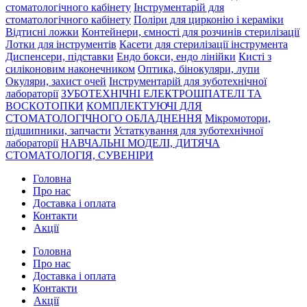
стоматологічного кабінету
Інструментарій для
стоматологічного кабінету
Поліри для цирконію і кераміки
Відтисні ложки
Контейнери, ємності для розчинів стерилізації
Лотки для інструментів
Касети для стерилізації інструмента
Диспенсери, підставки
Ендо бокси, ендо лінійки
Кисті з
силіконовим наконечником
Оптика, бінокуляри, лупи
Окуляри, захист очей
Інструментарій для зуботехнічної
лабораторії
ЗУБОТЕХНІЧНІ ЕЛЕКТРОШПАТЕЛІ ТА
ВОСКОТОПКИ
КОМПЛЕКТУЮЧІ ДЛЯ
СТОМАТОЛОГІЧНОГО ОБЛАДНЕННЯ
Мікромотори,
підшипники, запчасти
Устаткування для зуботехнічної
лабораторії
НАВЧАЛЬНІ МОДЕЛІ, ДИТЯЧА
СТОМАТОЛОГІЯ, СУВЕНІРИ
Головна
Про нас
Доставка і оплата
Контакти
Акції
Головна
Про нас
Доставка і оплата
Контакти
Акції