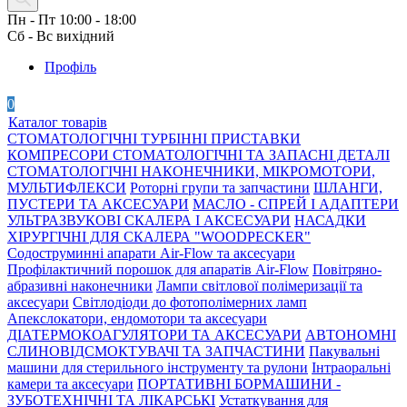
Пн - Пт 10:00 - 18:00
Сб - Вс вихідний
Профіль
0
Каталог товарів
СТОМАТОЛОГІЧНІ ТУРБІННІ ПРИСТАВКИ
КОМПРЕСОРИ СТОМАТОЛОГІЧНІ ТА ЗАПАСНІ ДЕТАЛІ
СТОМАТОЛОГІЧНІ НАКОНЕЧНИКИ, МІКРОМОТОРИ,
МУЛЬТИФЛЕКСИ
Роторні групи та запчастини
ШЛАНГИ,
ПУСТЕРИ ТА АКСЕСУАРИ
МАСЛО - СПРЕЙ І АДАПТЕРИ
УЛЬТРАЗВУКОВІ СКАЛЕРА І АКСЕСУАРИ
НАСАДКИ
ХІРУРГІЧНІ ДЛЯ СКАЛЕРА "WOODPECKER"
Содоструминні апарати Air-Flow та аксесуари
Профілактичний порошок для апаратів Air-Flow
Повітряно-
абразивні наконечники
Лампи світлової полімеризації та
аксесуари
Світлодіоди до фотополімерних ламп
Апекслокатори, ендомотори та аксесуари
ДІАТЕРМОКОАГУЛЯТОРИ ТА АКСЕСУАРИ
АВТОНОМНІ
СЛИНОВІДСМОКТУВАЧІ ТА ЗАПЧАСТИНИ
Пакувальні
машини для стерильного інструменту та рулони
Інтраоральні
камери та аксесуари
ПОРТАТИВНІ БОРМАШИНИ -
ЗУБОТЕХНІЧНІ ТА ЛІКАРСЬКІ
Устаткування для