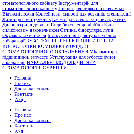
стоматологічного кабінету
Інструментарій для
стоматологічного кабінету
Поліри для цирконію і кераміки
Відтисні ложки
Контейнери, ємності для розчинів стерилізації
Лотки для інструментів
Касети для стерилізації інструмента
Диспенсери, підставки
Ендо бокси, ендо лінійки
Кисті з
силіконовим наконечником
Оптика, бінокуляри, лупи
Окуляри, захист очей
Інструментарій для зуботехнічної
лабораторії
ЗУБОТЕХНІЧНІ ЕЛЕКТРОШПАТЕЛІ ТА
ВОСКОТОПКИ
КОМПЛЕКТУЮЧІ ДЛЯ
СТОМАТОЛОГІЧНОГО ОБЛАДНЕННЯ
Мікромотори,
підшипники, запчасти
Устаткування для зуботехнічної
лабораторії
НАВЧАЛЬНІ МОДЕЛІ, ДИТЯЧА
СТОМАТОЛОГІЯ, СУВЕНІРИ
Головна
Про нас
Доставка і оплата
Контакти
Акції
Головна
Про нас
Доставка і оплата
Контакти
Акції