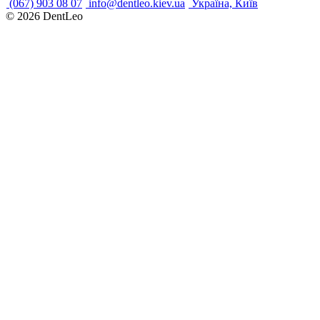
(067) 903 08 07
info@dentleo.kiev.ua
Україна, Київ
© 2026
DentLeo