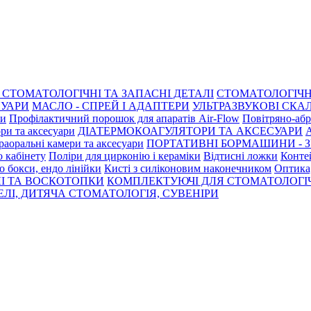
СТОМАТОЛОГІЧНІ ТА ЗАПАСНІ ДЕТАЛІ
СТОМАТОЛОГІЧН
СУАРИ
МАСЛО - СПРЕЙ І АДАПТЕРИ
УЛЬТРАЗВУКОВІ СКАЛ
ри
Профілактичний порошок для апаратів Air-Flow
Повітряно-абр
ри та аксесуари
ДІАТЕРМОКОАГУЛЯТОРИ ТА АКСЕСУАРИ
раоральні камери та аксесуари
ПОРТАТИВНІ БОРМАШИНИ - З
о кабінету
Поліри для цирконію і кераміки
Відтисні ложки
Контей
о бокси, ендо лінійки
Кисті з силіконовим наконечником
Оптика,
І ТА ВОСКОТОПКИ
КОМПЛЕКТУЮЧІ ДЛЯ СТОМАТОЛОГІ
ЛІ, ДИТЯЧА СТОМАТОЛОГІЯ, СУВЕНІРИ