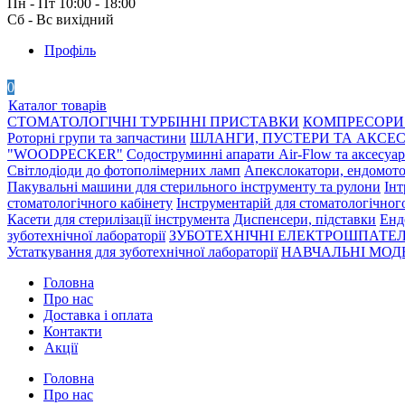
Пн - Пт 10:00 - 18:00
Сб - Вс вихідний
Профіль
0
Каталог товарів
СТОМАТОЛОГІЧНІ ТУРБІННІ ПРИСТАВКИ
КОМПРЕСОРИ 
Роторні групи та запчастини
ШЛАНГИ, ПУСТЕРИ ТА АКСЕ
"WOODPECKER"
Содоструминні апарати Air-Flow та аксесуа
Світлодіоди до фотополімерних ламп
Апекслокатори, ендомото
Пакувальні машини для стерильного інструменту та рулони
Інт
стоматологічного кабінету
Інструментарій для стоматологічног
Касети для стерилізації інструмента
Диспенсери, підставки
Енд
зуботехнічної лабораторії
ЗУБОТЕХНІЧНІ ЕЛЕКТРОШПАТЕЛ
Устаткування для зуботехнічної лабораторії
НАВЧАЛЬНІ МОДЕ
Головна
Про нас
Доставка і оплата
Контакти
Акції
Головна
Про нас