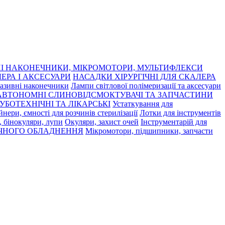
І НАКОНЕЧНИКИ, МІКРОМОТОРИ, МУЛЬТИФЛЕКСИ
ЕРА І АКСЕСУАРИ
НАСАДКИ ХІРУРГІЧНІ ДЛЯ СКАЛЕРА
азивні наконечники
Лампи світлової полімеризації та аксесуари
АВТОНОМНІ СЛИНОВІДСМОКТУВАЧІ ТА ЗАПЧАСТИНИ
УБОТЕХНІЧНІ ТА ЛІКАРСЬКІ
Устаткування для
нери, ємності для розчинів стерилізації
Лотки для інструментів
 бінокуляри, лупи
Окуляри, захист очей
Інструментарій для
ЧНОГО ОБЛАДНЕННЯ
Мікромотори, підшипники, запчасти