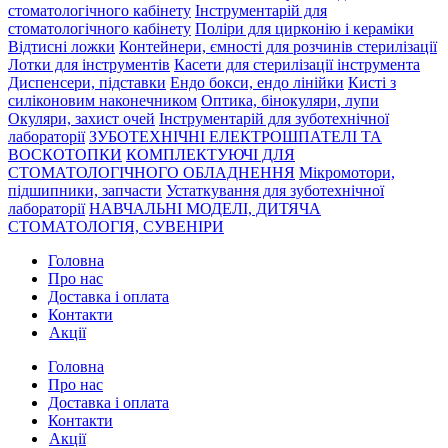
стоматологічного кабінету
Інструментарій для
стоматологічного кабінету
Поліри для цирконію і кераміки
Відтисні ложки
Контейнери, ємності для розчинів стерилізації
Лотки для інструментів
Касети для стерилізації інструмента
Диспенсери, підставки
Ендо бокси, ендо лінійки
Кисті з
силіконовим наконечником
Оптика, бінокуляри, лупи
Окуляри, захист очей
Інструментарій для зуботехнічної
лабораторії
ЗУБОТЕХНІЧНІ ЕЛЕКТРОШПАТЕЛІ ТА
ВОСКОТОПКИ
КОМПЛЕКТУЮЧІ ДЛЯ
СТОМАТОЛОГІЧНОГО ОБЛАДНЕННЯ
Мікромотори,
підшипники, запчасти
Устаткування для зуботехнічної
лабораторії
НАВЧАЛЬНІ МОДЕЛІ, ДИТЯЧА
СТОМАТОЛОГІЯ, СУВЕНІРИ
Головна
Про нас
Доставка і оплата
Контакти
Акції
Головна
Про нас
Доставка і оплата
Контакти
Акції