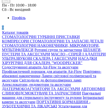
Пн - Пт 10:00 - 18:00
Сб - Вс вихідний
Профіль
0
Каталог товарів
СТОМАТОЛОГІЧНІ ТУРБІННІ ПРИСТАВКИ
КОМПРЕСОРИ СТОМАТОЛОГІЧНІ ТА ЗАПАСНІ ДЕТАЛІ
СТОМАТОЛОГІЧНІ НАКОНЕЧНИКИ, МІКРОМОТОРИ,
МУЛЬТИФЛЕКСИ
Роторні групи та запчастини
ШЛАНГИ,
ПУСТЕРИ ТА АКСЕСУАРИ
МАСЛО - СПРЕЙ І АДАПТЕРИ
УЛЬТРАЗВУКОВІ СКАЛЕРА І АКСЕСУАРИ
НАСАДКИ
ХІРУРГІЧНІ ДЛЯ СКАЛЕРА "WOODPECKER"
Содоструминні апарати Air-Flow та аксесуари
Профілактичний порошок для апаратів Air-Flow
Повітряно-
абразивні наконечники
Лампи світлової полімеризації та
аксесуари
Світлодіоди до фотополімерних ламп
Апекслокатори, ендомотори та аксесуари
ДІАТЕРМОКОАГУЛЯТОРИ ТА АКСЕСУАРИ
АВТОНОМНІ
СЛИНОВІДСМОКТУВАЧІ ТА ЗАПЧАСТИНИ
Пакувальні
машини для стерильного інструменту та рулони
Інтраоральні
камери та аксесуари
ПОРТАТИВНІ БОРМАШИНИ -
ЗУБОТЕХНІЧНІ ТА ЛІКАРСЬКІ
Устаткування для