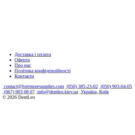
Доставка і оплата
Оферта
Про нас
Політика конфіденційності
Контакти
contact@foremoresupplies.com
(050) 385-23-02
(050) 903-04-05
(067) 903 08 07
info@dentleo.kiev.ua
Україна, Київ
© 2026
DentLeo