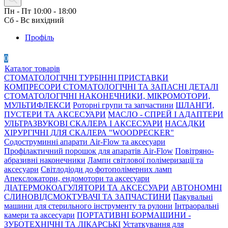
Пн - Пт 10:00 - 18:00
Сб - Вс вихідний
Профіль
0
Каталог товарів
СТОМАТОЛОГІЧНІ ТУРБІННІ ПРИСТАВКИ
КОМПРЕСОРИ СТОМАТОЛОГІЧНІ ТА ЗАПАСНІ ДЕТАЛІ
СТОМАТОЛОГІЧНІ НАКОНЕЧНИКИ, МІКРОМОТОРИ,
МУЛЬТИФЛЕКСИ
Роторні групи та запчастини
ШЛАНГИ,
ПУСТЕРИ ТА АКСЕСУАРИ
МАСЛО - СПРЕЙ І АДАПТЕРИ
УЛЬТРАЗВУКОВІ СКАЛЕРА І АКСЕСУАРИ
НАСАДКИ
ХІРУРГІЧНІ ДЛЯ СКАЛЕРА "WOODPECKER"
Содоструминні апарати Air-Flow та аксесуари
Профілактичний порошок для апаратів Air-Flow
Повітряно-
абразивні наконечники
Лампи світлової полімеризації та
аксесуари
Світлодіоди до фотополімерних ламп
Апекслокатори, ендомотори та аксесуари
ДІАТЕРМОКОАГУЛЯТОРИ ТА АКСЕСУАРИ
АВТОНОМНІ
СЛИНОВІДСМОКТУВАЧІ ТА ЗАПЧАСТИНИ
Пакувальні
машини для стерильного інструменту та рулони
Інтраоральні
камери та аксесуари
ПОРТАТИВНІ БОРМАШИНИ -
ЗУБОТЕХНІЧНІ ТА ЛІКАРСЬКІ
Устаткування для