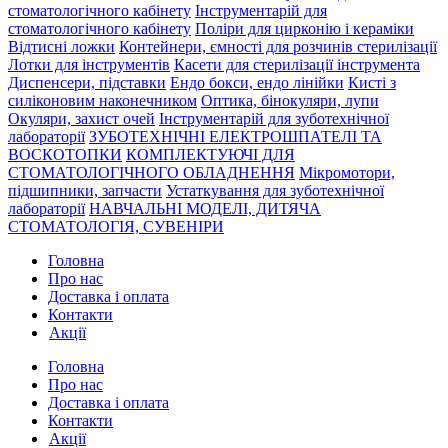
стоматологічного кабінету
Інструментарій для
стоматологічного кабінету
Поліри для цирконію і кераміки
Відтисні ложки
Контейнери, ємності для розчинів стерилізації
Лотки для інструментів
Касети для стерилізації інструмента
Диспенсери, підставки
Ендо бокси, ендо лінійки
Кисті з
силіконовим наконечником
Оптика, бінокуляри, лупи
Окуляри, захист очей
Інструментарій для зуботехнічної
лабораторії
ЗУБОТЕХНІЧНІ ЕЛЕКТРОШПАТЕЛІ ТА
ВОСКОТОПКИ
КОМПЛЕКТУЮЧІ ДЛЯ
СТОМАТОЛОГІЧНОГО ОБЛАДНЕННЯ
Мікромотори,
підшипники, запчасти
Устаткування для зуботехнічної
лабораторії
НАВЧАЛЬНІ МОДЕЛІ, ДИТЯЧА
СТОМАТОЛОГІЯ, СУВЕНІРИ
Головна
Про нас
Доставка і оплата
Контакти
Акції
Головна
Про нас
Доставка і оплата
Контакти
Акції