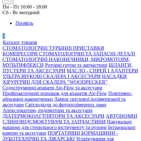
Пн - Пт 10:00 - 18:00
Сб - Вс вихідний
Профіль
0
Каталог товарів
СТОМАТОЛОГІЧНІ ТУРБІННІ ПРИСТАВКИ
КОМПРЕСОРИ СТОМАТОЛОГІЧНІ ТА ЗАПАСНІ ДЕТАЛІ
СТОМАТОЛОГІЧНІ НАКОНЕЧНИКИ, МІКРОМОТОРИ,
МУЛЬТИФЛЕКСИ
Роторні групи та запчастини
ШЛАНГИ,
ПУСТЕРИ ТА АКСЕСУАРИ
МАСЛО - СПРЕЙ І АДАПТЕРИ
УЛЬТРАЗВУКОВІ СКАЛЕРА І АКСЕСУАРИ
НАСАДКИ
ХІРУРГІЧНІ ДЛЯ СКАЛЕРА "WOODPECKER"
Содоструминні апарати Air-Flow та аксесуари
Профілактичний порошок для апаратів Air-Flow
Повітряно-
абразивні наконечники
Лампи світлової полімеризації та
аксесуари
Світлодіоди до фотополімерних ламп
Апекслокатори, ендомотори та аксесуари
ДІАТЕРМОКОАГУЛЯТОРИ ТА АКСЕСУАРИ
АВТОНОМНІ
СЛИНОВІДСМОКТУВАЧІ ТА ЗАПЧАСТИНИ
Пакувальні
машини для стерильного інструменту та рулони
Інтраоральні
камери та аксесуари
ПОРТАТИВНІ БОРМАШИНИ -
ЗУБОТЕХНІЧНІ ТА ЛІКАРСЬКІ
Устаткування для