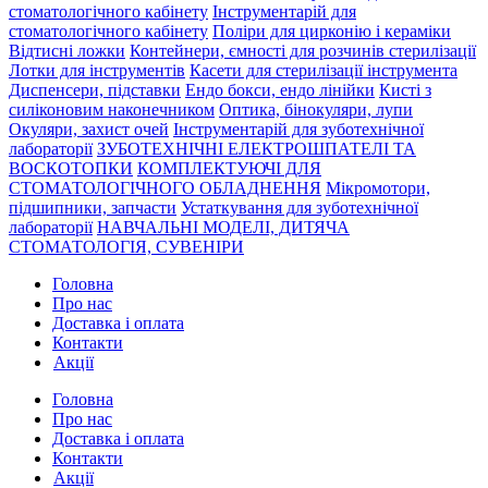
стоматологічного кабінету
Інструментарій для
стоматологічного кабінету
Поліри для цирконію і кераміки
Відтисні ложки
Контейнери, ємності для розчинів стерилізації
Лотки для інструментів
Касети для стерилізації інструмента
Диспенсери, підставки
Ендо бокси, ендо лінійки
Кисті з
силіконовим наконечником
Оптика, бінокуляри, лупи
Окуляри, захист очей
Інструментарій для зуботехнічної
лабораторії
ЗУБОТЕХНІЧНІ ЕЛЕКТРОШПАТЕЛІ ТА
ВОСКОТОПКИ
КОМПЛЕКТУЮЧІ ДЛЯ
СТОМАТОЛОГІЧНОГО ОБЛАДНЕННЯ
Мікромотори,
підшипники, запчасти
Устаткування для зуботехнічної
лабораторії
НАВЧАЛЬНІ МОДЕЛІ, ДИТЯЧА
СТОМАТОЛОГІЯ, СУВЕНІРИ
Головна
Про нас
Доставка і оплата
Контакти
Акції
Головна
Про нас
Доставка і оплата
Контакти
Акції