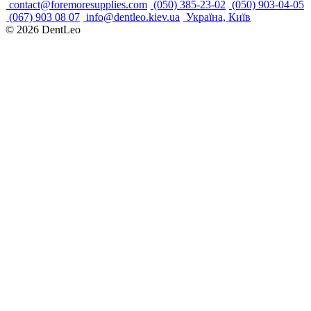
contact@foremoresupplies.com
(050) 385-23-02
(050) 903-04-05
(067) 903 08 07
info@dentleo.kiev.ua
Україна, Київ
© 2026
DentLeo