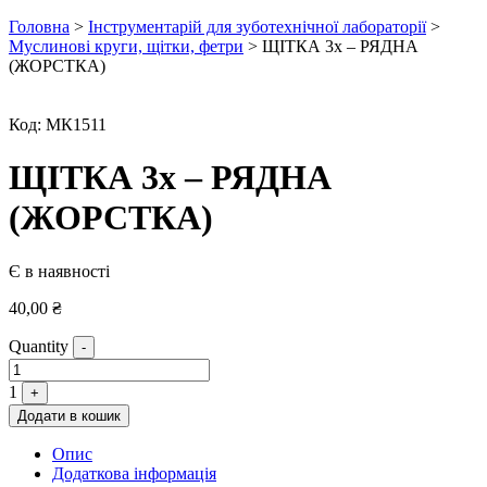
Головна
>
Інструментарій для зуботехнічної лабораторії
>
Муслинові круги, щітки, фетри
> ЩІТКА 3х – РЯДНА
(ЖОРСТКА)
Код:
МК1511
ЩІТКА 3х – РЯДНА
(ЖОРСТКА)
Є в наявності
40,00
₴
Quantity
-
1
+
Додати в кошик
Опис
Додаткова інформація