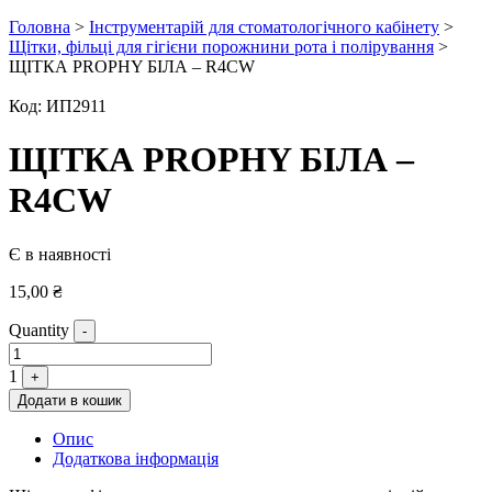
Головна
>
Інструментарій для стоматологічного кабінету
>
Щітки, фільці для гігієни порожнини рота і полірування
>
ЩІТКА PROPHY БІЛА – R4CW
Код:
ИП2911
ЩІТКА PROPHY БІЛА –
R4CW
Є в наявності
15,00
₴
Quantity
-
1
+
Додати в кошик
Опис
Додаткова інформація