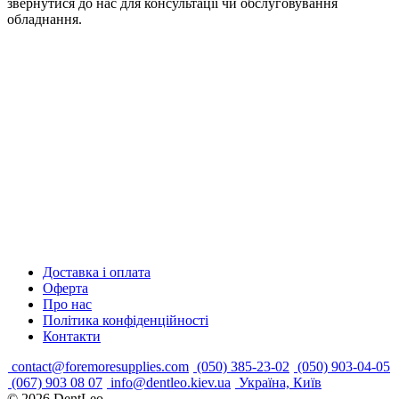
звернутися до нас для консультації чи обслуговування
обладнання.
Доставка і оплата
Оферта
Про нас
Політика конфіденційності
Контакти
contact@foremoresupplies.com
(050) 385-23-02
(050) 903-04-05
(067) 903 08 07
info@dentleo.kiev.ua
Україна, Київ
© 2026
DentLeo