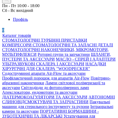
Пн - Пт 10:00 - 18:00
Сб - Вс вихідний
Профіль
0
Каталог товарів
СТОМАТОЛОГІЧНІ ТУРБІННІ ПРИСТАВКИ
КОМПРЕСОРИ СТОМАТОЛОГІЧНІ ТА ЗАПАСНІ ДЕТАЛІ
СТОМАТОЛОГІЧНІ НАКОНЕЧНИКИ, МІКРОМОТОРИ,
МУЛЬТИФЛЕКСИ
Роторні групи та запчастини
ШЛАНГИ,
ПУСТЕРИ ТА АКСЕСУАРИ
МАСЛО - СПРЕЙ І АДАПТЕРИ
УЛЬТРАЗВУКОВІ СКАЛЕРА І АКСЕСУАРИ
НАСАДКИ
ХІРУРГІЧНІ ДЛЯ СКАЛЕРА "WOODPECKER"
Содоструминні апарати Air-Flow та аксесуари
Профілактичний порошок для апаратів Air-Flow
Повітряно-
абразивні наконечники
Лампи світлової полімеризації та
аксесуари
Світлодіоди до фотополімерних ламп
Апекслокатори, ендомотори та аксесуари
ДІАТЕРМОКОАГУЛЯТОРИ ТА АКСЕСУАРИ
АВТОНОМНІ
СЛИНОВІДСМОКТУВАЧІ ТА ЗАПЧАСТИНИ
Пакувальні
машини для стерильного інструменту та рулони
Інтраоральні
камери та аксесуари
ПОРТАТИВНІ БОРМАШИНИ -
ЗУБОТЕХНІЧНІ ТА ЛІКАРСЬКІ
Устаткування для