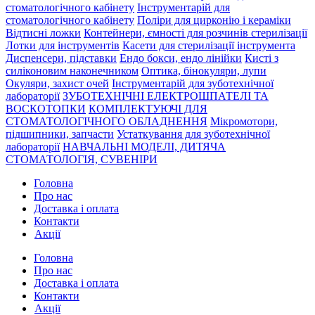
стоматологічного кабінету
Інструментарій для
стоматологічного кабінету
Поліри для цирконію і кераміки
Відтисні ложки
Контейнери, ємності для розчинів стерилізації
Лотки для інструментів
Касети для стерилізації інструмента
Диспенсери, підставки
Ендо бокси, ендо лінійки
Кисті з
силіконовим наконечником
Оптика, бінокуляри, лупи
Окуляри, захист очей
Інструментарій для зуботехнічної
лабораторії
ЗУБОТЕХНІЧНІ ЕЛЕКТРОШПАТЕЛІ ТА
ВОСКОТОПКИ
КОМПЛЕКТУЮЧІ ДЛЯ
СТОМАТОЛОГІЧНОГО ОБЛАДНЕННЯ
Мікромотори,
підшипники, запчасти
Устаткування для зуботехнічної
лабораторії
НАВЧАЛЬНІ МОДЕЛІ, ДИТЯЧА
СТОМАТОЛОГІЯ, СУВЕНІРИ
Головна
Про нас
Доставка і оплата
Контакти
Акції
Головна
Про нас
Доставка і оплата
Контакти
Акції