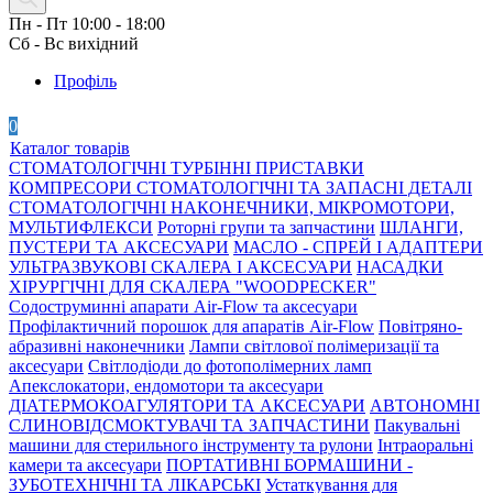
Пн - Пт 10:00 - 18:00
Сб - Вс вихідний
Профіль
0
Каталог товарів
СТОМАТОЛОГІЧНІ ТУРБІННІ ПРИСТАВКИ
КОМПРЕСОРИ СТОМАТОЛОГІЧНІ ТА ЗАПАСНІ ДЕТАЛІ
СТОМАТОЛОГІЧНІ НАКОНЕЧНИКИ, МІКРОМОТОРИ,
МУЛЬТИФЛЕКСИ
Роторні групи та запчастини
ШЛАНГИ,
ПУСТЕРИ ТА АКСЕСУАРИ
МАСЛО - СПРЕЙ І АДАПТЕРИ
УЛЬТРАЗВУКОВІ СКАЛЕРА І АКСЕСУАРИ
НАСАДКИ
ХІРУРГІЧНІ ДЛЯ СКАЛЕРА "WOODPECKER"
Содоструминні апарати Air-Flow та аксесуари
Профілактичний порошок для апаратів Air-Flow
Повітряно-
абразивні наконечники
Лампи світлової полімеризації та
аксесуари
Світлодіоди до фотополімерних ламп
Апекслокатори, ендомотори та аксесуари
ДІАТЕРМОКОАГУЛЯТОРИ ТА АКСЕСУАРИ
АВТОНОМНІ
СЛИНОВІДСМОКТУВАЧІ ТА ЗАПЧАСТИНИ
Пакувальні
машини для стерильного інструменту та рулони
Інтраоральні
камери та аксесуари
ПОРТАТИВНІ БОРМАШИНИ -
ЗУБОТЕХНІЧНІ ТА ЛІКАРСЬКІ
Устаткування для