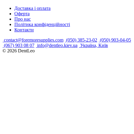
Доставка і оплата
Оферта
Про нас
Політика конфіденційності
Контакти
contact@foremoresupplies.com
(050) 385-23-02
(050) 903-04-05
(067) 903 08 07
info@dentleo.kiev.ua
Україна, Київ
© 2026
DentLeo