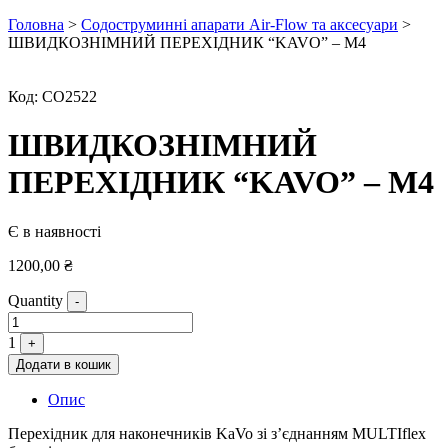
Головна
>
Содоструминні апарати Air-Flow та аксесуари
>
ШВИДКОЗНІМНИЙ ПЕРЕХІДНИК “KAVO” – М4
Код:
СО2522
ШВИДКОЗНІМНИЙ
ПЕРЕХІДНИК “KAVO” – М4
Є в наявності
1200,00
₴
Quantity
-
1
+
Додати в кошик
Опис
Перехідник для наконечників KaVo зі з’єднанням MULTIflex