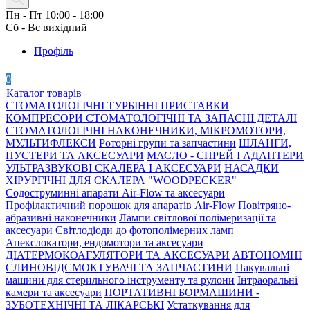
Пн - Пт 10:00 - 18:00
Сб - Вс вихідний
Профіль
0
Каталог товарів
СТОМАТОЛОГІЧНІ ТУРБІННІ ПРИСТАВКИ
КОМПРЕСОРИ СТОМАТОЛОГІЧНІ ТА ЗАПАСНІ ДЕТАЛІ
СТОМАТОЛОГІЧНІ НАКОНЕЧНИКИ, МІКРОМОТОРИ,
МУЛЬТИФЛЕКСИ
Роторні групи та запчастини
ШЛАНГИ,
ПУСТЕРИ ТА АКСЕСУАРИ
МАСЛО - СПРЕЙ І АДАПТЕРИ
УЛЬТРАЗВУКОВІ СКАЛЕРА І АКСЕСУАРИ
НАСАДКИ
ХІРУРГІЧНІ ДЛЯ СКАЛЕРА "WOODPECKER"
Содоструминні апарати Air-Flow та аксесуари
Профілактичний порошок для апаратів Air-Flow
Повітряно-
абразивні наконечники
Лампи світлової полімеризації та
аксесуари
Світлодіоди до фотополімерних ламп
Апекслокатори, ендомотори та аксесуари
ДІАТЕРМОКОАГУЛЯТОРИ ТА АКСЕСУАРИ
АВТОНОМНІ
СЛИНОВІДСМОКТУВАЧІ ТА ЗАПЧАСТИНИ
Пакувальні
машини для стерильного інструменту та рулони
Інтраоральні
камери та аксесуари
ПОРТАТИВНІ БОРМАШИНИ -
ЗУБОТЕХНІЧНІ ТА ЛІКАРСЬКІ
Устаткування для