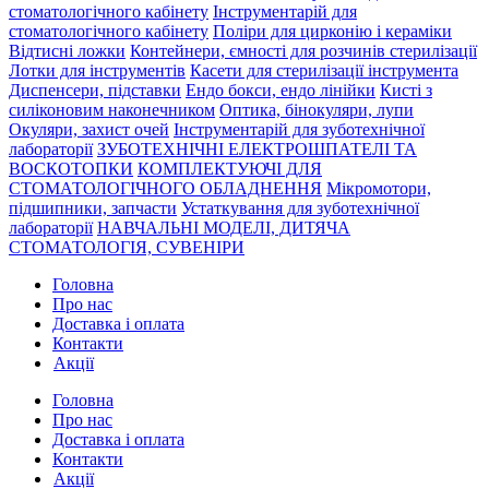
стоматологічного кабінету
Інструментарій для
стоматологічного кабінету
Поліри для цирконію і кераміки
Відтисні ложки
Контейнери, ємності для розчинів стерилізації
Лотки для інструментів
Касети для стерилізації інструмента
Диспенсери, підставки
Ендо бокси, ендо лінійки
Кисті з
силіконовим наконечником
Оптика, бінокуляри, лупи
Окуляри, захист очей
Інструментарій для зуботехнічної
лабораторії
ЗУБОТЕХНІЧНІ ЕЛЕКТРОШПАТЕЛІ ТА
ВОСКОТОПКИ
КОМПЛЕКТУЮЧІ ДЛЯ
СТОМАТОЛОГІЧНОГО ОБЛАДНЕННЯ
Мікромотори,
підшипники, запчасти
Устаткування для зуботехнічної
лабораторії
НАВЧАЛЬНІ МОДЕЛІ, ДИТЯЧА
СТОМАТОЛОГІЯ, СУВЕНІРИ
Головна
Про нас
Доставка і оплата
Контакти
Акції
Головна
Про нас
Доставка і оплата
Контакти
Акції