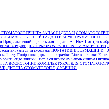
СТОМАТОЛОГІЧНІ ТА ЗАПАСНІ ДЕТАЛІ
СТОМАТОЛОГІЧН
СУАРИ
МАСЛО - СПРЕЙ І АДАПТЕРИ
УЛЬТРАЗВУКОВІ СКАЛ
ри
Профілактичний порошок для апаратів Air-Flow
Повітряно-абр
ри та аксесуари
ДІАТЕРМОКОАГУЛЯТОРИ ТА АКСЕСУАРИ
раоральні камери та аксесуари
ПОРТАТИВНІ БОРМАШИНИ - З
о кабінету
Поліри для цирконію і кераміки
Відтисні ложки
Контей
о бокси, ендо лінійки
Кисті з силіконовим наконечником
Оптика,
І ТА ВОСКОТОПКИ
КОМПЛЕКТУЮЧІ ДЛЯ СТОМАТОЛОГІ
ЛІ, ДИТЯЧА СТОМАТОЛОГІЯ, СУВЕНІРИ