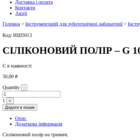
Доставка і оплата
Контакти
Акції
Головна
>
Інструментарій для зуботехнічної лабораторії
>
Інстр
Код:
ИШ5013
СІЛІКОНОВИЙ ПОЛІР – G 1
Є в наявності
50,00
₴
Quantity
-
1
+
Додати в кошик
Опис
Додаткова інформація
Силіконовий полір на тримачі.