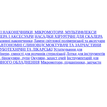
І НАКОНЕЧНИКИ, МІКРОМОТОРИ, МУЛЬТИФЛЕКСИ
ЕРА І АКСЕСУАРИ
НАСАДКИ ХІРУРГІЧНІ ДЛЯ СКАЛЕРА
азивні наконечники
Лампи світлової полімеризації та аксесуари
АВТОНОМНІ СЛИНОВІДСМОКТУВАЧІ ТА ЗАПЧАСТИНИ
УБОТЕХНІЧНІ ТА ЛІКАРСЬКІ
Устаткування для
нери, ємності для розчинів стерилізації
Лотки для інструментів
 бінокуляри, лупи
Окуляри, захист очей
Інструментарій для
ЧНОГО ОБЛАДНЕННЯ
Мікромотори, підшипники, запчасти