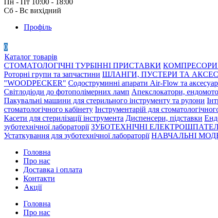
Пн - Пт 10:00 - 18:00
Сб - Вс вихідний
Профіль
0
Каталог товарів
СТОМАТОЛОГІЧНІ ТУРБІННІ ПРИСТАВКИ
КОМПРЕСОРИ 
Роторні групи та запчастини
ШЛАНГИ, ПУСТЕРИ ТА АКСЕ
"WOODPECKER"
Содоструминні апарати Air-Flow та аксесуа
Світлодіоди до фотополімерних ламп
Апекслокатори, ендомото
Пакувальні машини для стерильного інструменту та рулони
Інт
стоматологічного кабінету
Інструментарій для стоматологічног
Касети для стерилізації інструмента
Диспенсери, підставки
Енд
зуботехнічної лабораторії
ЗУБОТЕХНІЧНІ ЕЛЕКТРОШПАТЕЛ
Устаткування для зуботехнічної лабораторії
НАВЧАЛЬНІ МОДЕ
Головна
Про нас
Доставка і оплата
Контакти
Акції
Головна
Про нас