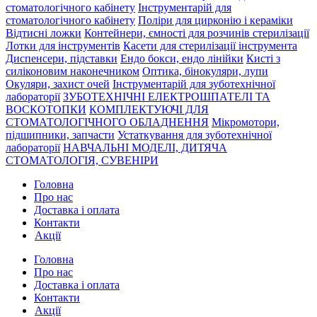
стоматологічного кабінету
Інструментарій для
стоматологічного кабінету
Поліри для цирконію і кераміки
Відтисні ложки
Контейнери, ємності для розчинів стерилізації
Лотки для інструментів
Касети для стерилізації інструмента
Диспенсери, підставки
Ендо бокси, ендо лінійки
Кисті з
силіконовим наконечником
Оптика, бінокуляри, лупи
Окуляри, захист очей
Інструментарій для зуботехнічної
лабораторії
ЗУБОТЕХНІЧНІ ЕЛЕКТРОШПАТЕЛІ ТА
ВОСКОТОПКИ
КОМПЛЕКТУЮЧІ ДЛЯ
СТОМАТОЛОГІЧНОГО ОБЛАДНЕННЯ
Мікромотори,
підшипники, запчасти
Устаткування для зуботехнічної
лабораторії
НАВЧАЛЬНІ МОДЕЛІ, ДИТЯЧА
СТОМАТОЛОГІЯ, СУВЕНІРИ
Головна
Про нас
Доставка і оплата
Контакти
Акції
Головна
Про нас
Доставка і оплата
Контакти
Акції