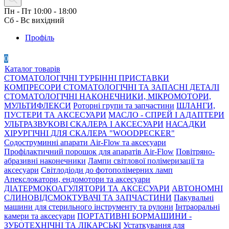
Пн - Пт 10:00 - 18:00
Сб - Вс вихідний
Профіль
0
Каталог товарів
СТОМАТОЛОГІЧНІ ТУРБІННІ ПРИСТАВКИ
КОМПРЕСОРИ СТОМАТОЛОГІЧНІ ТА ЗАПАСНІ ДЕТАЛІ
СТОМАТОЛОГІЧНІ НАКОНЕЧНИКИ, МІКРОМОТОРИ,
МУЛЬТИФЛЕКСИ
Роторні групи та запчастини
ШЛАНГИ,
ПУСТЕРИ ТА АКСЕСУАРИ
МАСЛО - СПРЕЙ І АДАПТЕРИ
УЛЬТРАЗВУКОВІ СКАЛЕРА І АКСЕСУАРИ
НАСАДКИ
ХІРУРГІЧНІ ДЛЯ СКАЛЕРА "WOODPECKER"
Содоструминні апарати Air-Flow та аксесуари
Профілактичний порошок для апаратів Air-Flow
Повітряно-
абразивні наконечники
Лампи світлової полімеризації та
аксесуари
Світлодіоди до фотополімерних ламп
Апекслокатори, ендомотори та аксесуари
ДІАТЕРМОКОАГУЛЯТОРИ ТА АКСЕСУАРИ
АВТОНОМНІ
СЛИНОВІДСМОКТУВАЧІ ТА ЗАПЧАСТИНИ
Пакувальні
машини для стерильного інструменту та рулони
Інтраоральні
камери та аксесуари
ПОРТАТИВНІ БОРМАШИНИ -
ЗУБОТЕХНІЧНІ ТА ЛІКАРСЬКІ
Устаткування для