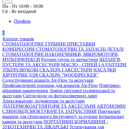
Пн - Пт 10:00 - 18:00
Сб - Вс вихідний
Профіль
0
Каталог товарів
СТОМАТОЛОГІЧНІ ТУРБІННІ ПРИСТАВКИ
КОМПРЕСОРИ СТОМАТОЛОГІЧНІ ТА ЗАПАСНІ ДЕТАЛІ
СТОМАТОЛОГІЧНІ НАКОНЕЧНИКИ, МІКРОМОТОРИ,
МУЛЬТИФЛЕКСИ
Роторні групи та запчастини
ШЛАНГИ,
ПУСТЕРИ ТА АКСЕСУАРИ
МАСЛО - СПРЕЙ І АДАПТЕРИ
УЛЬТРАЗВУКОВІ СКАЛЕРА І АКСЕСУАРИ
НАСАДКИ
ХІРУРГІЧНІ ДЛЯ СКАЛЕРА "WOODPECKER"
Содоструминні апарати Air-Flow та аксесуари
Профілактичний порошок для апаратів Air-Flow
Повітряно-
абразивні наконечники
Лампи світлової полімеризації та
аксесуари
Світлодіоди до фотополімерних ламп
Апекслокатори, ендомотори та аксесуари
ДІАТЕРМОКОАГУЛЯТОРИ ТА АКСЕСУАРИ
АВТОНОМНІ
СЛИНОВІДСМОКТУВАЧІ ТА ЗАПЧАСТИНИ
Пакувальні
машини для стерильного інструменту та рулони
Інтраоральні
камери та аксесуари
ПОРТАТИВНІ БОРМАШИНИ -
ЗУБОТЕХНІЧНІ ТА ЛІКАРСЬКІ
Устаткування для