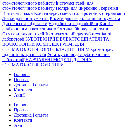
стоматологічного кабінету
Інструментарій для
стоматологічного кабінету
Поліри для цирконію і кераміки
Відтисні ложки
Контейнери, ємності для розчинів стерилізації
Лотки для інструментів
Касети для стерилізації інструмента
Диспенсери, підставки
Ендо бокси, ендо лінійки
Кисті з
силіконовим наконечником
Оптика, бінокуляри, лупи
Окуляри, захист очей
Інструментарій для зуботехнічної
лабораторії
ЗУБОТЕХНІЧНІ ЕЛЕКТРОШПАТЕЛІ ТА
ВОСКОТОПКИ
КОМПЛЕКТУЮЧІ ДЛЯ
СТОМАТОЛОГІЧНОГО ОБЛАДНЕННЯ
Мікромотори,
підшипники, запчасти
Устаткування для зуботехнічної
лабораторії
НАВЧАЛЬНІ МОДЕЛІ, ДИТЯЧА
СТОМАТОЛОГІЯ, СУВЕНІРИ
Головна
Про нас
Доставка і оплата
Контакти
Акції
Головна
Про нас
Доставка і оплата
Контакти
Акції