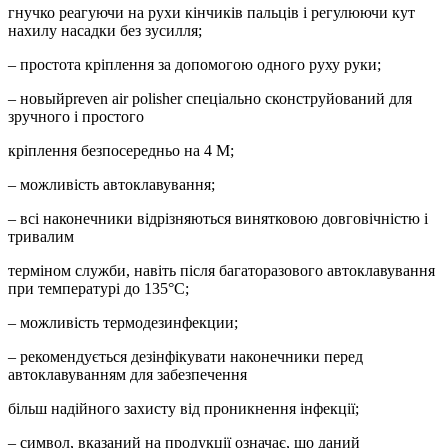
гнучко реагуючи на рухи кінчиків пальців і регулюючи кут
нахилу насадки без зусилля;
– простота кріплення за допомогою одного руху руки;
– новыйpreven air polisher спеціально сконструйований для
зручного і простого
кріплення безпосередньо на 4 М;
– можливість автоклавування;
– всі наконечники відрізняються винятковою довговічністю і
тривалим
терміном служби, навіть після багаторазового автоклавування
при температурі до 135°C;
– можливість термодезинфекции;
– рекомендується дезінфікувати наконечники перед
автоклавуванням для забезпечення
більш надійного захисту від проникнення інфекції;
– символ, вказаний на продукції означає, що даний