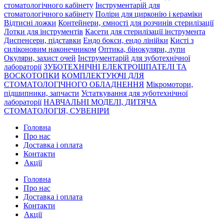
стоматологічного кабінету
Інструментарій для
стоматологічного кабінету
Поліри для цирконію і кераміки
Відтисні ложки
Контейнери, ємності для розчинів стерилізації
Лотки для інструментів
Касети для стерилізації інструмента
Диспенсери, підставки
Ендо бокси, ендо лінійки
Кисті з
силіконовим наконечником
Оптика, бінокуляри, лупи
Окуляри, захист очей
Інструментарій для зуботехнічної
лабораторії
ЗУБОТЕХНІЧНІ ЕЛЕКТРОШПАТЕЛІ ТА
ВОСКОТОПКИ
КОМПЛЕКТУЮЧІ ДЛЯ
СТОМАТОЛОГІЧНОГО ОБЛАДНЕННЯ
Мікромотори,
підшипники, запчасти
Устаткування для зуботехнічної
лабораторії
НАВЧАЛЬНІ МОДЕЛІ, ДИТЯЧА
СТОМАТОЛОГІЯ, СУВЕНІРИ
Головна
Про нас
Доставка і оплата
Контакти
Акції
Головна
Про нас
Доставка і оплата
Контакти
Акції