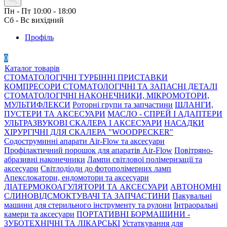
Пн - Пт 10:00 - 18:00
Сб - Вс вихідний
Профіль
0
Каталог товарів
СТОМАТОЛОГІЧНІ ТУРБІННІ ПРИСТАВКИ
КОМПРЕСОРИ СТОМАТОЛОГІЧНІ ТА ЗАПАСНІ ДЕТАЛІ
СТОМАТОЛОГІЧНІ НАКОНЕЧНИКИ, МІКРОМОТОРИ,
МУЛЬТИФЛЕКСИ
Роторні групи та запчастини
ШЛАНГИ,
ПУСТЕРИ ТА АКСЕСУАРИ
МАСЛО - СПРЕЙ І АДАПТЕРИ
УЛЬТРАЗВУКОВІ СКАЛЕРА І АКСЕСУАРИ
НАСАДКИ
ХІРУРГІЧНІ ДЛЯ СКАЛЕРА "WOODPECKER"
Содоструминні апарати Air-Flow та аксесуари
Профілактичний порошок для апаратів Air-Flow
Повітряно-
абразивні наконечники
Лампи світлової полімеризації та
аксесуари
Світлодіоди до фотополімерних ламп
Апекслокатори, ендомотори та аксесуари
ДІАТЕРМОКОАГУЛЯТОРИ ТА АКСЕСУАРИ
АВТОНОМНІ
СЛИНОВІДСМОКТУВАЧІ ТА ЗАПЧАСТИНИ
Пакувальні
машини для стерильного інструменту та рулони
Інтраоральні
камери та аксесуари
ПОРТАТИВНІ БОРМАШИНИ -
ЗУБОТЕХНІЧНІ ТА ЛІКАРСЬКІ
Устаткування для