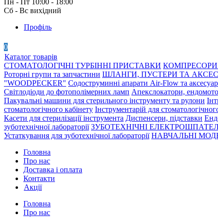
Пн - Пт 10:00 - 18:00
Сб - Вс вихідний
Профіль
0
Каталог товарів
СТОМАТОЛОГІЧНІ ТУРБІННІ ПРИСТАВКИ
КОМПРЕСОРИ 
Роторні групи та запчастини
ШЛАНГИ, ПУСТЕРИ ТА АКСЕ
"WOODPECKER"
Содоструминні апарати Air-Flow та аксесуа
Світлодіоди до фотополімерних ламп
Апекслокатори, ендомото
Пакувальні машини для стерильного інструменту та рулони
Інт
стоматологічного кабінету
Інструментарій для стоматологічног
Касети для стерилізації інструмента
Диспенсери, підставки
Енд
зуботехнічної лабораторії
ЗУБОТЕХНІЧНІ ЕЛЕКТРОШПАТЕЛ
Устаткування для зуботехнічної лабораторії
НАВЧАЛЬНІ МОДЕ
Головна
Про нас
Доставка і оплата
Контакти
Акції
Головна
Про нас