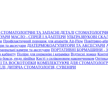
СТОМАТОЛОГІЧНІ ТА ЗАПАСНІ ДЕТАЛІ
СТОМАТОЛОГІЧН
СУАРИ
МАСЛО - СПРЕЙ І АДАПТЕРИ
УЛЬТРАЗВУКОВІ СКАЛ
ри
Профілактичний порошок для апаратів Air-Flow
Повітряно-абр
ри та аксесуари
ДІАТЕРМОКОАГУЛЯТОРИ ТА АКСЕСУАРИ
раоральні камери та аксесуари
ПОРТАТИВНІ БОРМАШИНИ - З
о кабінету
Поліри для цирконію і кераміки
Відтисні ложки
Контей
о бокси, ендо лінійки
Кисті з силіконовим наконечником
Оптика,
І ТА ВОСКОТОПКИ
КОМПЛЕКТУЮЧІ ДЛЯ СТОМАТОЛОГІ
ЛІ, ДИТЯЧА СТОМАТОЛОГІЯ, СУВЕНІРИ