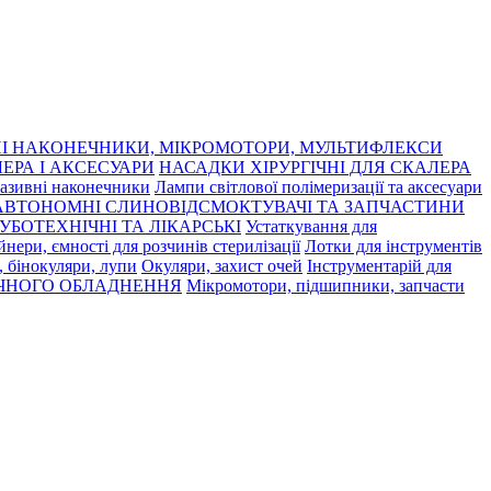
І НАКОНЕЧНИКИ, МІКРОМОТОРИ, МУЛЬТИФЛЕКСИ
ЕРА І АКСЕСУАРИ
НАСАДКИ ХІРУРГІЧНІ ДЛЯ СКАЛЕРА
азивні наконечники
Лампи світлової полімеризації та аксесуари
АВТОНОМНІ СЛИНОВІДСМОКТУВАЧІ ТА ЗАПЧАСТИНИ
УБОТЕХНІЧНІ ТА ЛІКАРСЬКІ
Устаткування для
нери, ємності для розчинів стерилізації
Лотки для інструментів
 бінокуляри, лупи
Окуляри, захист очей
Інструментарій для
ЧНОГО ОБЛАДНЕННЯ
Мікромотори, підшипники, запчасти